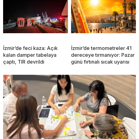
İzmir’de feci kaza: Açık
İzmir’de termometreler 41
kalan damper tabelaya
dereceye tırmanıyor: Pazar
çaptı, TIR devrildi
günü fırtınalı sıcak uyarısı