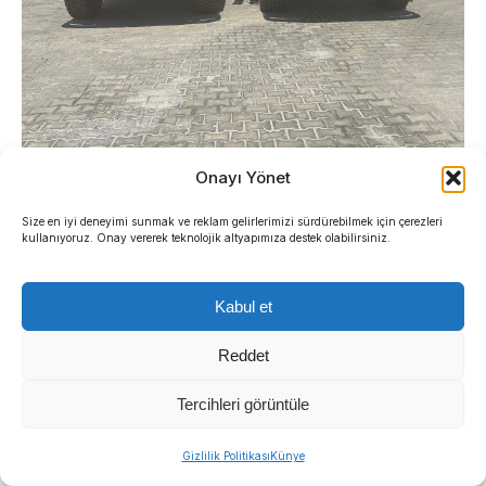
Onayı Yönet
Size en iyi deneyimi sunmak ve reklam gelirlerimizi sürdürebilmek için çerezleri
kullanıyoruz. Onay vererek teknolojik altyapımıza destek olabilirsiniz.
Kardeş: Yangının önünde
Kabul et
güvenli bölge oluşturacak
Reddet
İzmir Büyükşehir Belediyesi İtfaiye Dairesi
Tercihleri görüntüle
Başkanlığı Planlama Destek Hizmetleri Şube
Müdürü Şeref Kardeş, robotik araçların özellikle
Gizlilik Politikası
Künye
kırsal ve engebeli alanlarda önemli avantaj