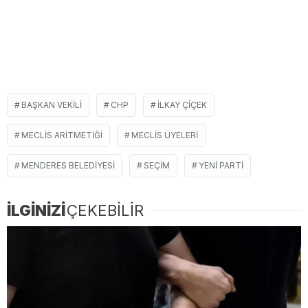
BAŞKAN VEKILI
CHP
ILKAY ÇIÇEK
MECLIS ARITMETIĞI
MECLIS ÜYELERI
MENDERES BELEDIYESI
SEÇIM
YENI PARTI
İLGİNİZİ
ÇEKEBİLİR