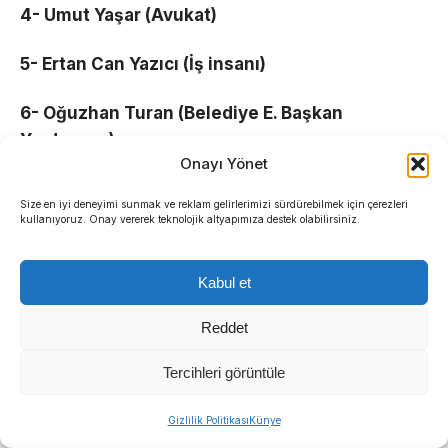
4- Umut Yaşar (Avukat)
5- Ertan Can Yazıcı (İş insanı)
6- Oğuzhan Turan (Belediye E. Başkan
Yardımcısı)
Onayı Yönet
7- Şefik Çalık (Firma sahibi)
Size en iyi deneyimi sunmak ve reklam gelirlerimizi sürdürebilmek için çerezleri
kullanıyoruz. Onay vererek teknolojik altyapımıza destek olabilirsiniz.
8- Kağan Özcan (Otel Sahibi)
Kabul et
9- İsmail Yurtseven (Eğitimci)
Reddet
10- Macit Günel (İş insanı)
Tercihleri görüntüle
11- Ezgi Tezcan Yaşar (Avukat)
Sıradaki Haber
Gizlilik Politikası
Künye
Başkan Eşki’den Çamdibi çıkarması: “Ortak akılla çözüm üretiyoruz”
12- Atıl Ulaş Bengi ( Tekniker)