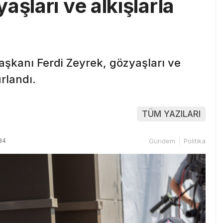
aşları ve alkışlarla
şkanı Ferdi Zeyrek, gözyaşları ve
rlandı.
TÜM YAZILARI
34
Gündem
Politika