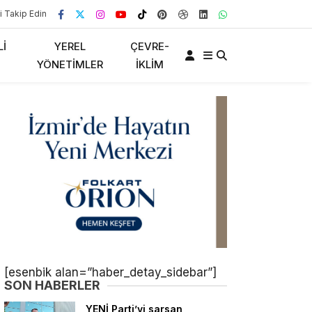
i Takip Edin
LI
YEREL
ÇEVRE-
YÖNETIMLER
İKLIM
[esenbik alan=”haber_detay_sidebar”]
SON HABERLER
YENİ Parti’yi sarsan