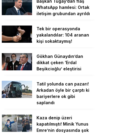
Başkan Tugay’dan flaş
WhatsApp hamlesi: Ortak
iletişim grubundan ayrıldı
Tek bir operasyonda
yakalandılar: 104 aranan
kişi sokaktaymış!
Gökhan Günaydın’dan
dikkat çeken ‘Erdal
Beşikcioğlu’ eleştirisi
Tatil yolunda can pazarı!
Arkadan öyle bir çarptı ki
bariyerlere ok gibi
saplandı
Kaza denip üzeri
kapatılmıştı! Minik Yunus
Emre’nin dosyasında şok