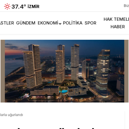
37.4
°
Biz
İZMIR
HAK TEMEL
STLER
GÜNDEM
EKONOMI
POLITIKA
SPOR
HABER
larla uğurlandı