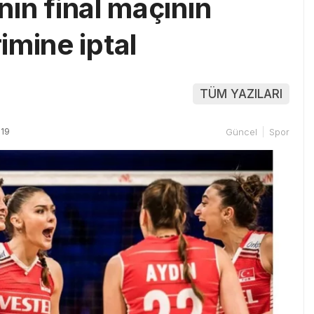
’nın final maçının
imine iptal
TÜM YAZILARI
:19
Güncel
Spor