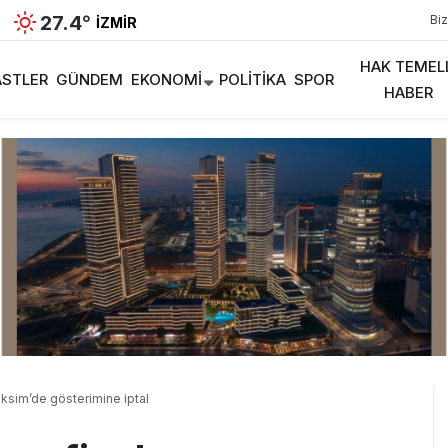
27.4
°
Biz
İZMIR
HAK TEMEL
STLER
GÜNDEM
EKONOMI
POLITIKA
SPOR
HABER
Taksim’de gösterimine iptal