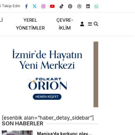
i Takip Edin
LI
YEREL
ÇEVRE-
YÖNETIMLER
İKLIM
[esenbik alan=”haber_detay_sidebar”]
SON HABERLER
Manisa’da korkunç olay…