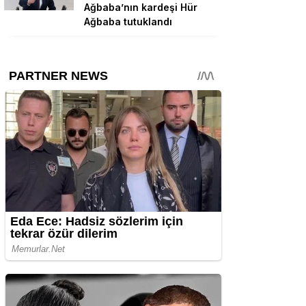
Ağbaba’nın kardeşi Hür
Ağbaba tutuklandı