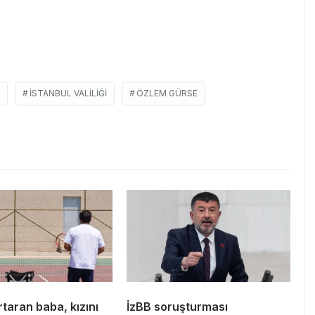
ISTANBUL VALILIĞI
ÖZLEM GÜRSE
taran baba, kızını
İzBB soruşturması