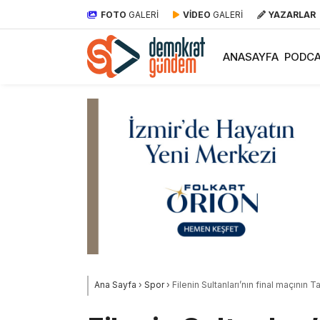
FOTO
GALERİ
VİDEO
GALERİ
YAZARLAR
ANASAYFA
PODCA
Ana Sayfa
›
Spor
›
Filenin Sultanları’nın final maçının 