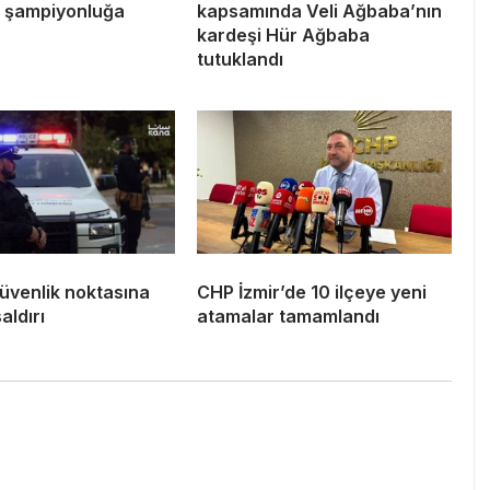
a şampiyonluğa
kapsamında Veli Ağbaba’nın
r
kardeşi Hür Ağbaba
tutuklandı
üvenlik noktasına
CHP İzmir’de 10 ilçeye yeni
aldırı
atamalar tamamlandı