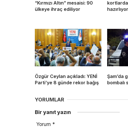
“Kırmızı Altın” mesaisi: 90
kortlard
ülkeye ihraç ediliyor
hazırlıyo
Özgür Ceylan açıkladı: YENİ
Şam’da g
Parti’ye 8 günde rekor bağış
bombalı s
YORUMLAR
Bir yanıt yazın
Yorum
*