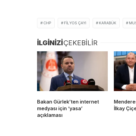
CHP
FILYOS ÇAYI
KARABÜK
MU
İLGİNİZİ
ÇEKEBİLİR
Bakan Gürlek’ten internet
Menderes
medyası için ‘yasa’
İlkay Çiç
açıklaması