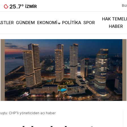
25.7
°
Biz
İZMIR
HAK TEMEL
STLER
GÜNDEM
EKONOMI
POLITIKA
SPOR
HABER
ştu: CHP’li yöneticiden acı haber