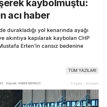
üşerek kaybolmuştu:
n acı haber
de durakladığı yol kenarında ayağı
ve akıntıya kapılarak kaybolan CHP
Mustafa Erten’in cansız bedenine
TÜM YAZILARI
33
Kaynak: HABER MERKEZI
3.Sayfa
Gündem