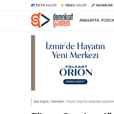
FOTO
GALERİ
VİDEO
GALERİ
YAZARLAR
ANASAYFA
PODCA
Ana Sayfa
›
Gündem
›
Filyos Çayı’na düşerek kaybolmu