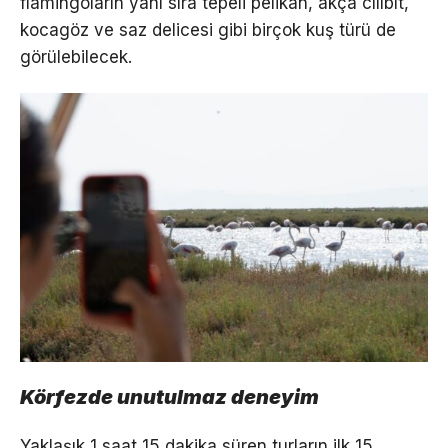
flamingoların yanı sıra tepeli pelikan, akça cılıbıt,
kocagöz ve saz delicesi gibi birçok kuş türü de
görülebilecek.
Körfezde unutulmaz deneyim
Yaklaşık 1 saat 15 dakika süren turların ilk 15