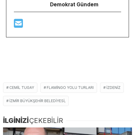
Demokrat Gündem
CEMIL TUGAY
FLAMINGO YOLU TURLARI
IZDENIZ
İZMIR BÜYÜKŞEHIR BELEDIYESI,
İLGİNİZİ
ÇEKEBİLİR