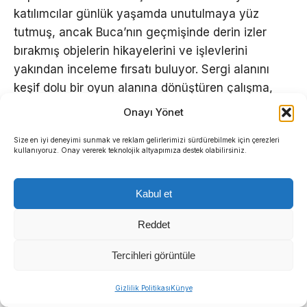
katılımcılar günlük yaşamda unutulmaya yüz
tutmuş, ancak Buca’nın geçmişinde derin izler
bırakmış objelerin hikayelerini ve işlevlerini
yakından inceleme fırsatı buluyor. Sergi alanını
keşif dolu bir oyun alanına dönüştüren çalışma,
her yaştan Bucalının yaşadığı ilçeye olan aidiyet
Onayı Yönet
duygusunu da pekiştiriyor.
Size en iyi deneyimi sunmak ve reklam gelirlerimizi sürdürebilmek için çerezleri
kullanıyoruz. Onay vererek teknolojik altyapımıza destek olabilirsiniz.
Kabul et
Reddet
Tercihleri görüntüle
Sıradaki Haber
Gizlilik Politikası
Künye
Manda ve Bostanlı dereleri temizlendi: Ekipler gece-gündüz çalıştı