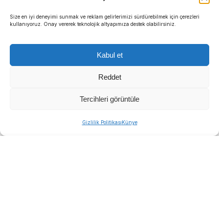
Size en iyi deneyimi sunmak ve reklam gelirlerimizi sürdürebilmek için çerezleri
kullanıyoruz. Onay vererek teknolojik altyapımıza destek olabilirsiniz.
Kabul et
Reddet
Tercihleri görüntüle
Gizlilik Politikası
Künye
Buca Belediyesi, kentin tarihi ve kültürel mirasını
koruma misyonu doğrultusunda Buca Kent Belleği
Sergisi’nde “Hazine Avı” etkinliği başlattı.