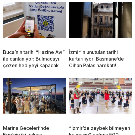
Buca’nın tarihi “Hazine Avı”
İzmir’in unutulan tarihi
ile canlanıyor: Bulmacayı
kurtarılıyor! Basmane’de
çözen hediyeyi kapacak
Cihan Palas harekatı!
Marina Geceleri’nde
“İzmir’de zeybek bilmeyen
Ege’nin iki yakası
kalmasın” çağrısı 500