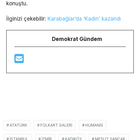
konuştu.
İlginizi çekebilir:
Karabağlar’da ‘Kadın’ kazandı
Demokrat Gündem
ATATÜRK
FOLKART GALERI
HUMANIS
ISTANBUL
IZMIR
KADIKÖY
MESUT SANCAK