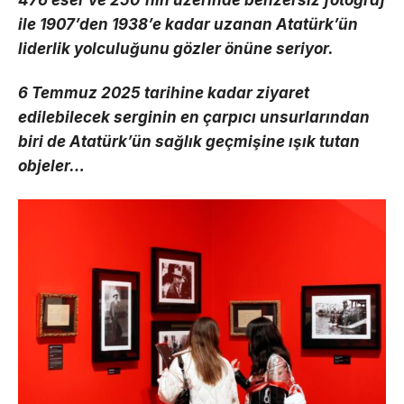
476 eser ve 250’nin üzerinde benzersiz fotoğraf
ile 1907’den 1938’e kadar uzanan Atatürk’ün
liderlik yolculuğunu gözler önüne seriyor.
6 Temmuz 2025 tarihine kadar ziyaret
edilebilecek serginin en çarpıcı unsurlarından
biri de Atatürk’ün sağlık geçmişine ışık tutan
objeler…