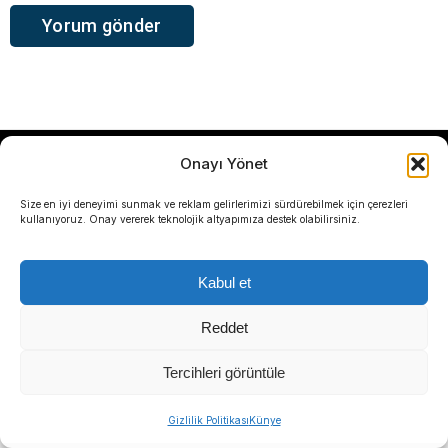
Onayı Yönet
Sosyal medya hesaplarımızı keşfedin
Size en iyi deneyimi sunmak ve reklam gelirlerimizi sürdürebilmek için çerezleri
kullanıyoruz. Onay vererek teknolojik altyapımıza destek olabilirsiniz.
Kabul et
KATEGORİLER
Reddet
Gündem
Tercihleri görüntüle
Yerel Yönetimler
Gizlilik Politikası
Künye
Politika