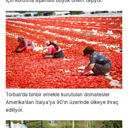
için kurutma aşaması büyük önem taşıyor.
Torbalı’da binbir emekle kurutulan domatesler
Amerika’dan İtalya’ya 90’ın üzerinde ülkeye ihraç
ediliyor.