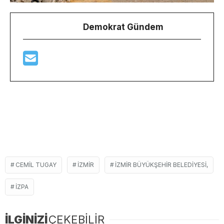
Demokrat Gündem
CEMIL TUGAY
İZMIR
İZMIR BÜYÜKŞEHIR BELEDIYESI,
IZPA
İLGİNİZİ
ÇEKEBİLİR