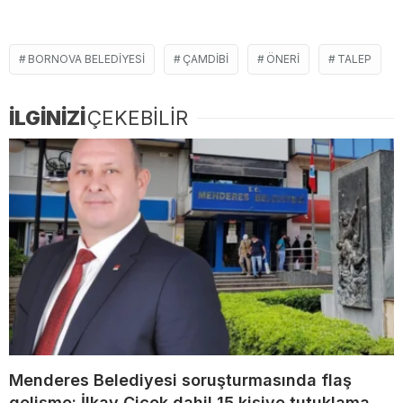
BORNOVA BELEDIYESI
ÇAMDIBI
ÖNERI
TALEP
İLGİNİZİ
ÇEKEBİLİR
Menderes Belediyesi soruşturmasında flaş
gelişme: İlkay Çiçek dahil 15 kişiye tutuklama