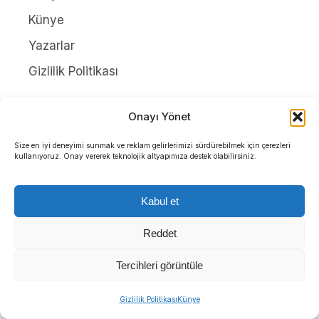
Künye
Yazarlar
Gizlilik Politikası
Onayı Yönet
Tüm Hakları Saklıdır. |
WordPress Haber Teması
Size en iyi deneyimi sunmak ve reklam gelirlerimizi sürdürebilmek için çerezleri
kullanıyoruz. Onay vererek teknolojik altyapımıza destek olabilirsiniz.
Kabul et
Reddet
Tercihleri görüntüle
Gizlilik Politikası
Künye