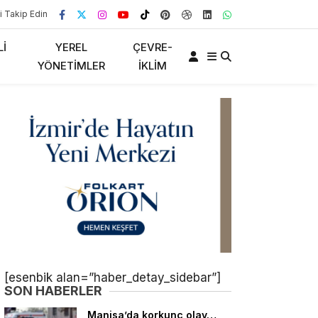
i Takip Edin
LI
YEREL
ÇEVRE-
YÖNETIMLER
İKLIM
[esenbik alan=”haber_detay_sidebar”]
SON HABERLER
Manisa’da korkunç olay…