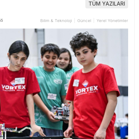
TÜM YAZILARI
55
Bilim & Teknoloji
Güncel
Yerel Yönetimler