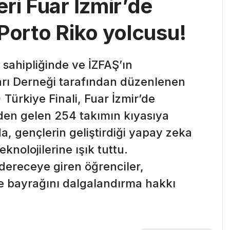
ri Fuar İzmir’de
Porto Riko yolcusu!
 sahipliğinde ve İZFAŞ’ın
arı Derneği tarafından düzenlenen
ürkiye Finali, Fuar İzmir’de
irden gelen 254 takımın kıyasıya
, gençlerin geliştirdiği yapay zeka
eknolojilerine ışık tuttu.
dereceye giren öğrenciler,
ye bayrağını dalgalandırma hakkı