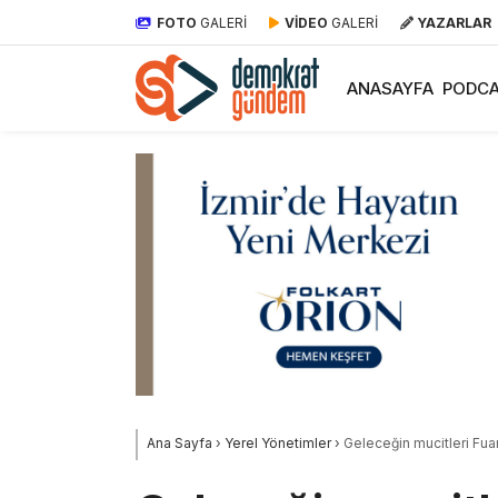
FOTO
GALERİ
VİDEO
GALERİ
YAZARLAR
ANASAYFA
PODCA
Ana Sayfa
›
Yerel Yönetimler
›
Geleceğin mucitleri Fuar