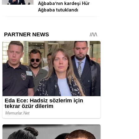
Ağbaba’nın kardeşi Hür
Ağbaba tutuklandı