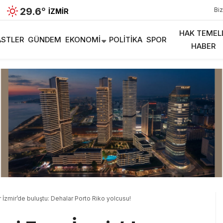
29.6
°
Biz
İZMIR
HAK TEMEL
STLER
GÜNDEM
EKONOMI
POLITIKA
SPOR
HABER
 İzmir’de buluştu: Dehalar Porto Riko yolcusu!