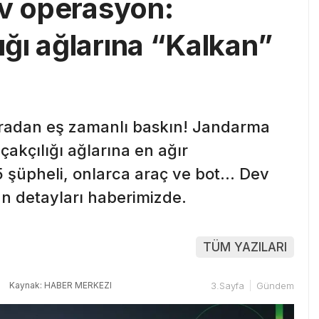
ev operasyon:
ğı ağlarına “Kalkan”
radan eş zamanlı baskın! Jandarma
akçılığı ağlarına en ağır
55 şüpheli, onlarca araç ve bot… Dev
n detayları haberimizde.
TÜM YAZILARI
Kaynak: HABER MERKEZI
3.Sayfa
Gündem