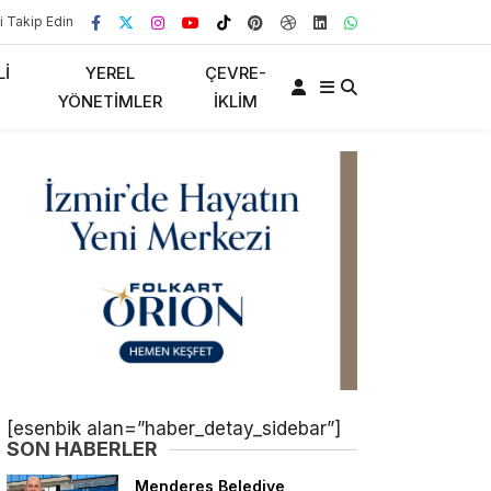
i Takip Edin
LI
YEREL
ÇEVRE-
YÖNETIMLER
İKLIM
[esenbik alan=”haber_detay_sidebar”]
SON HABERLER
Menderes Belediye