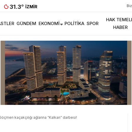
31.3
°
Biz
İZMIR
HAK TEMEL
STLER
GÜNDEM
EKONOMI
POLITIKA
SPOR
HABER
öçmen kaçakçılığı ağlarına “Kalkan” darbesi!