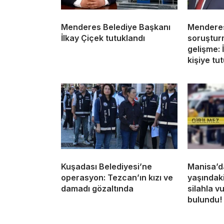
Menderes Belediye Başkanı
Menderes
İlkay Çiçek tutuklandı
soruştur
gelişme: 
kişiye tu
Kuşadası Belediyesi’ne
Manisa’d
operasyon: Tezcan’ın kızı ve
yaşındak
damadı gözaltında
silahla v
bulundu!