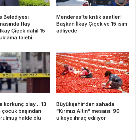
 Belediyesi
Menderes’te kritik saatler!
masında flaş
Başkan İlkay Çiçek ve 15 isim
İlkay Çiçek dahil 15
adliyede
tuklama talebi
a korkunç olay… 13
Büyükşehir’den sahada
i çocuk başından
“Kırmızı Altın” mesaisi: 90
urulmuş halde ölü
ülkeye ihraç ediliyor