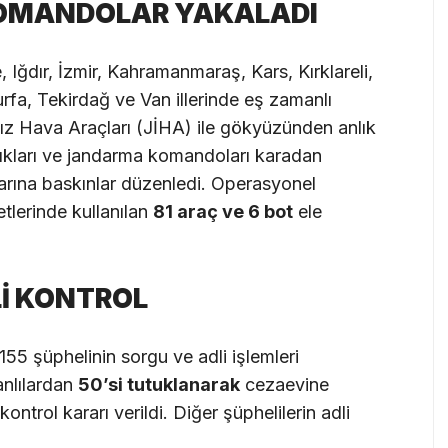
 KOMANDOLAR YAKALADI
Iğdır, İzmir, Kahramanmaraş, Kars, Kırklareli,
urfa, Tekirdağ ve Van illerinde eş zamanlı
sız Hava Araçları (JİHA) ile gökyüzünden anlık
lıkları ve jandarma komandoları karadan
larına baskınlar düzenledi. Operasyonel
etlerinde kullanılan
81 araç ve 6 bot
ele
Lİ KONTROL
 155 şüphelinin sorgu ve adli işlemleri
nlılardan
50’si tutuklanarak
cezaevine
ontrol kararı verildi. Diğer şüphelilerin adli