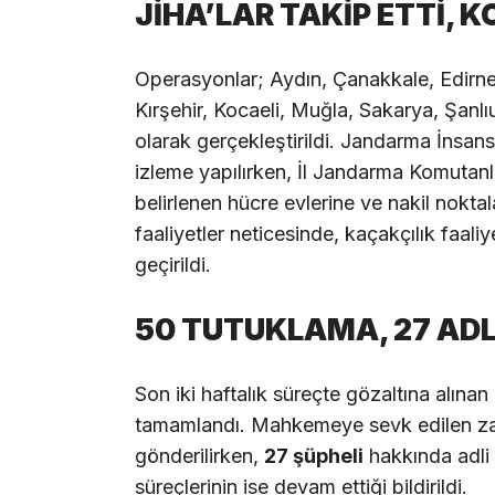
JİHA’LAR TAKİP ETTİ,
Operasyonlar; Aydın, Çanakkale, Edirne, 
Kırşehir, Kocaeli, Muğla, Sakarya, Şanlı
olarak gerçekleştirildi. Jandarma İnsan
izleme yapılırken, İl Jandarma Komutan
belirlenen hücre evlerine ve nakil nokta
faaliyetler neticesinde, kaçakçılık faaliy
geçirildi.
50 TUTUKLAMA, 27 AD
Son iki haftalık süreçte gözaltına alınan
tamamlandı. Mahkemeye sevk edilen za
gönderilirken,
27 şüpheli
hakkında adli k
süreçlerinin ise devam ettiği bildirildi.