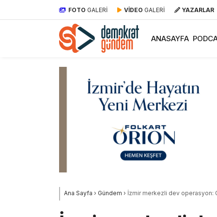
FOTO
GALERİ
VİDEO
GALERİ
YAZARLAR
ANASAYFA
PODCA
Ana Sayfa
›
Gündem
›
İzmir merkezli dev operasyon: G