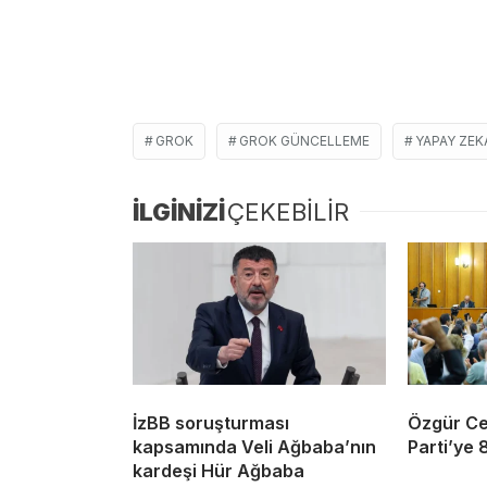
GROK
GROK GÜNCELLEME
YAPAY ZEK
İLGİNİZİ
ÇEKEBİLİR
İzBB soruşturması
Özgür Cey
kapsamında Veli Ağbaba’nın
Parti’ye 
kardeşi Hür Ağbaba