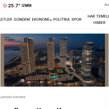
25.7
°
Biz
İZMIR
HAK TEMEL
STLER
GÜNDEM
EKONOMI
POLITIKA
SPOR
HABER
, yeniden hizmette