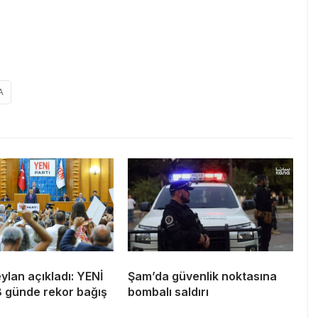
A
lan açıkladı: YENİ
Şam’da güvenlik noktasına
8 günde rekor bağış
bombalı saldırı