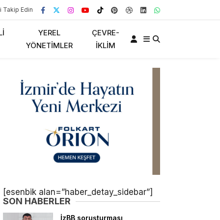
i Takip Edin
LI
YEREL
ÇEVRE-
YÖNETIMLER
İKLIM
[esenbik alan=”haber_detay_sidebar”]
SON HABERLER
İzBB soruşturması