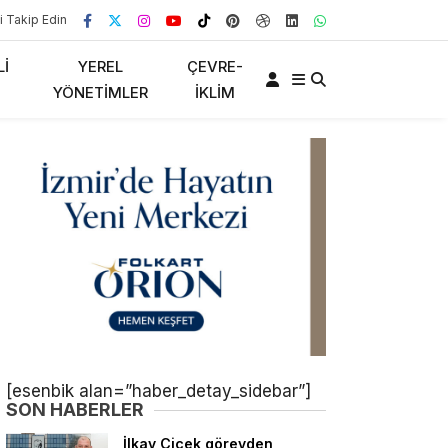
i Takip Edin
LI
YEREL
ÇEVRE-
YÖNETIMLER
İKLIM
[esenbik alan=”haber_detay_sidebar”]
SON HABERLER
İlkay Çiçek görevden