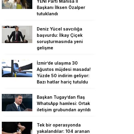
YENİ Parti Manisa İl
Başkanı İlksen Özalper
tutuklandı
Deniz Yücel savcılığa
başvurdu: İlkay Çiçek
soruşturmasında yeni
gelişme
İzmir’de ulaşıma 30
Ağustos müjdesi masada!
Yüzde 50 indirim geliyor:
Bazı hatlar hariç tutuldu
Başkan Tugay’dan flaş
WhatsApp hamlesi: Ortak
iletişim grubundan ayrıldı
Tek bir operasyonda
yakalandılar: 104 aranan