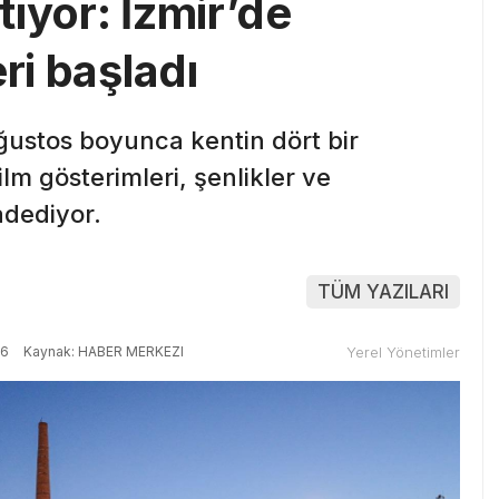
ıyor: İzmir’de
ri başladı
ğustos boyunca kentin dört bir
ilm gösterimleri, şenlikler ve
adediyor.
TÜM YAZILARI
56
Kaynak: HABER MERKEZI
Yerel Yönetimler