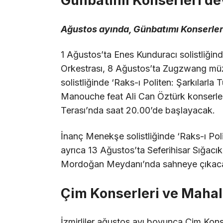
Günbatımı Konserleri d
Ağustos ayında, Günbatımı Konserler
1 Ağustos’ta Enes Kunduracı solistliğind
Orkestrası, 8 Ağustos’ta Zugzwang mü
solistliğinde ‘Raks-ı Politen: Şarkılarl
Manouche feat Ali Can Öztürk konserler
Terası’nda saat 20.00’de başlayacak.
İnanç Menekşe solistliğinde ‘Raks-ı Poli
ayrıca 13 Ağustos’ta Seferihisar Sığacık
Mordoğan Meydanı’nda sahneye çıkac
Çim Konserleri ve Mahall
İzmirliler ağustos ayı boyunca Çim Konse