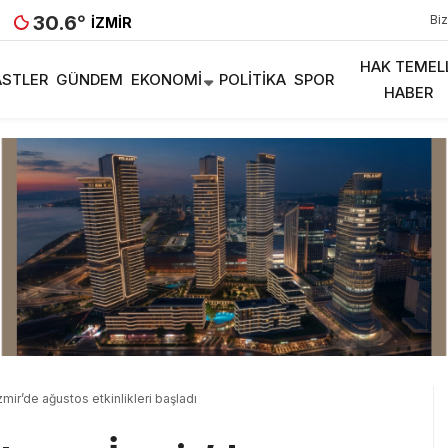
30.6
°
Biz
İZMIR
HAK TEMEL
STLER
GÜNDEM
EKONOMI
POLITIKA
SPOR
HABER
zmir’de ağustos etkinlikleri başladı