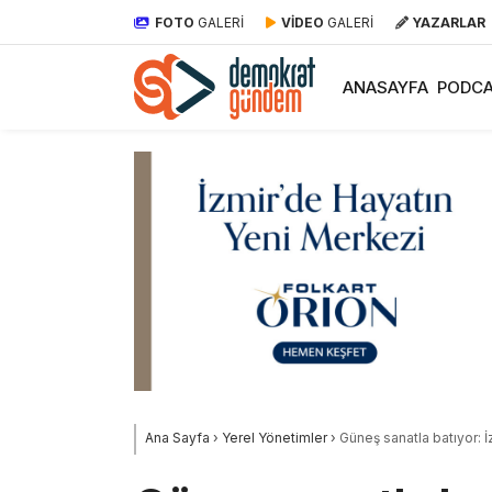
FOTO
GALERİ
VİDEO
GALERİ
YAZARLAR
ANASAYFA
PODCA
Ana Sayfa
›
Yerel Yönetimler
›
Güneş sanatla batıyor: İ