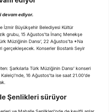
evam ediyor
i devam ediyor.
e İzmir Büyükşehir Belediyesi Kültür
zik grubu, 15 Ağustos’ta İnanç Menekşe
a Türk Müziğinin Dansı’, 22 Ağustos’ta *Na
i gerçekleşecek. Konserler Bostanlı Seyir
ten: Şarkılarla Türk Müziğinin Dansı’ konseri
 Kaleiçi’nde, 16 Ağustos’ta ise saat 21.00’de
ak.
e Şenlikleri sürüyor
rleri ve Mahalle Şenlikleri’nde de keyifli anlar