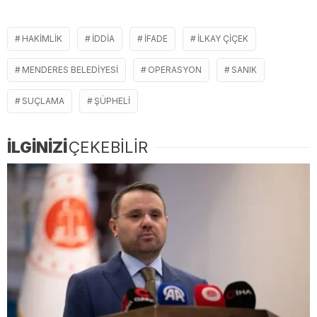
HAKIMLIK
IDDIA
IFADE
ILKAY ÇIÇEK
MENDERES BELEDIYESI
OPERASYON
SANIK
SUÇLAMA
ŞÜPHELI
İLGİNİZİ
ÇEKEBİLİR