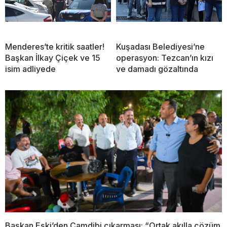
Menderes’te kritik saatler!
Kuşadası Belediyesi’ne
Başkan İlkay Çiçek ve 15
operasyon: Tezcan’ın kızı
isim adliyede
ve damadı gözaltında
Başkan Eşki’den Çamdibi çıkarması: “Ortak akılla çözüm