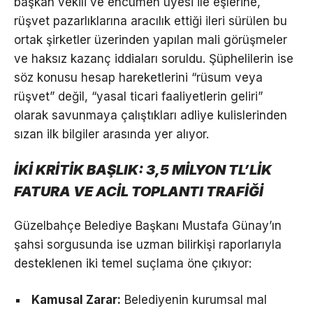
başkan vekili ve encümen üyesi ile eşlerine,
rüşvet pazarlıklarına aracılık ettiği ileri sürülen bu
ortak şirketler üzerinden yapılan mali görüşmeler
ve haksız kazanç iddiaları soruldu. Şüphelilerin ise
söz konusu hesap hareketlerini “rüsum veya
rüşvet” değil, “yasal ticari faaliyetlerin geliri”
olarak savunmaya çalıştıkları adliye kulislerinden
sızan ilk bilgiler arasında yer alıyor.
İKİ KRİTİK BAŞLIK: 3,5 MİLYON TL’LİK
FATURA VE ACİL TOPLANTI TRAFİĞİ
Güzelbahçe Belediye Başkanı Mustafa Günay’ın
şahsi sorgusunda ise uzman bilirkişi raporlarıyla
desteklenen iki temel suçlama öne çıkıyor:
Kamusal Zarar:
Belediyenin kurumsal mal