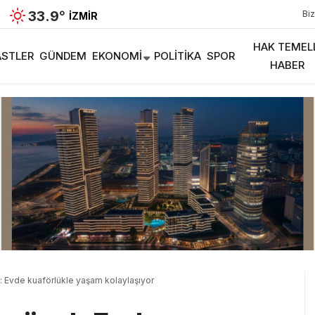
33.9
°
Biz
İZMIR
HAK TEMEL
STLER
GÜNDEM
EKONOMI
POLITIKA
SPOR
HABER
: Evde kuaförlükle yaşam kolaylaşıyor