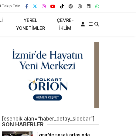
i Takip Edin
LI
YEREL
ÇEVRE-
YÖNETIMLER
İKLIM
[esenbik alan=”haber_detay_sidebar”]
SON HABERLER
İzmir’de sokak ortasında