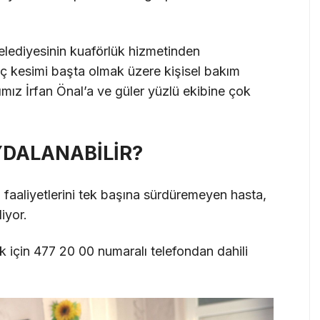
Belediyesinin kuaförlük hizmetinden
aç kesimi başta olmak üzere kişisel bakım
nımız İrfan Önal’a ve güler yüzlü ekibine çok
YDALANABİLİR?
aaliyetlerini tek başına sürdüremeyen hasta,
iyor.
k için 477 20 00 numaralı telefondan dahili