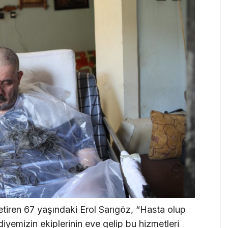
iren 67 yaşındaki Erol Sarıgöz, “Hasta olup
iyemizin ekiplerinin eve gelip bu hizmetleri