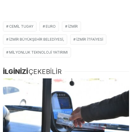
CEMIL TUGAY
EURO
İZMIR
İZMIR BÜYÜKŞEHIR BELEDIYESI,
IZMIR ITFAIYESI
MILYONLUK TEKNOLOJI YATIRIMI
İLGİNİZİ
ÇEKEBİLİR