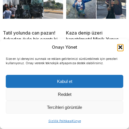
Tatil yolunda can pazarı!
Kaza denip üzeri
Arkadan öyle bir çarptı ki
kapatılmıştı! Minik Yunus
bariyerlere ok gibi
Emre’nin dosyasında şok
Onayı Yönet
dehşet: Sır perdesi
Size en iyi deneyimi sunmak ve reklam gelirlerimizi sürdürebilmek için çerezleri
kullanıyoruz. Onay vererek teknolojik altyapımıza destek olabilirsiniz.
Kabul et
Reddet
Tercihleri görüntüle
Gizlilik Politikası
Künye