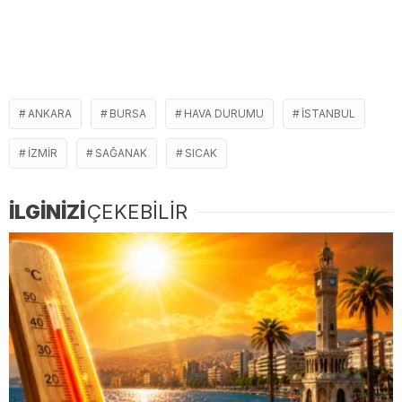
ANKARA
BURSA
HAVA DURUMU
ISTANBUL
IZMIR
SAĞANAK
SICAK
İLGİNİZİ
ÇEKEBİLİR