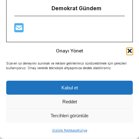
Demokrat Gündem
Onayı Yönet
Size en iyi deneyimi sunmak ve reklam gelirlerimizi sürdürebilmek için çerezleri
kullanıyoruz. Onay vererek teknolojik altyapımıza destek olabilirsiniz.
Kabul et
BUCA BELEDIYESI
HAZINE AVI
HÜSEYIN BENZER
Reddet
KENT BELLEĞI SERGISI
KITAP
OYUN
Tercihleri görüntüle
ZIYARETÇI
Sıradaki Haber
Gizlilik Politikası
Künye
Manda ve Bostanlı dereleri temizlendi: Ekipler gece-gündüz çalıştı