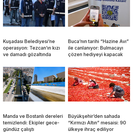
Kuşadası Belediyesi’ne
Buca’nın tarihi “Hazine Avı”
operasyon: Tezcan’ın kızı
ile canlanıyor: Bulmacayı
ve damadı gözaltında
çözen hediyeyi kapacak
Manda ve Bostanlı dereleri
Büyükşehir’den sahada
temizlendi: Ekipler gece-
“Kırmızı Altın” mesaisi: 90
gündüz çalıştı
ülkeye ihraç ediliyor