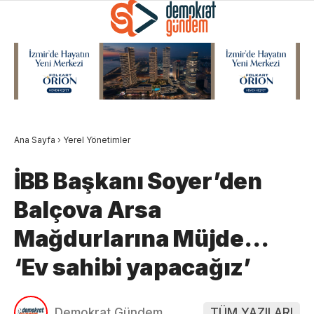
Ana Sayfa
›
Yerel Yönetimler
İBB Başkanı Soyer’den
Balçova Arsa
Mağdurlarına Müjde…
‘Ev sahibi yapacağız’
Demokrat Gündem
TÜM YAZILARI