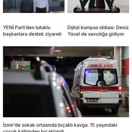
YENİ Parti’den tutuklu
Dijital kumpas iddiası: Deniz
başkanlara destek ziyareti
Yücel de savcılığa gidiyor
İzmir’de sokak ortasında bıçaklı kavga: 15 yaşındaki
çocuk kalbinden bıçaklandı