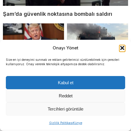
Şam’da güvenlik noktasına bombalı saldırı
Onayı Yönet
Size en iyi deneyimi sunmak ve reklam gelirlerimizi sürdürebilmek için çerezleri
kullanıyoruz. Onay vererek teknolojik altyapımıza destek olabilirsiniz.
Trump’tan Tahran’a ağır
Karadeniz’de Türk
tehdit: ‘Başını kesmeden
gemisine saldırı: Yangın
Kabul et
önceki son şansı’
sürüyor, 3 kişi ağır
Reddet
Tercihleri görüntüle
Sıradaki Haber
Sıradaki Haber
Gizlilik Politikası
Künye
Trump’tan Tahran’a ağır tehdit: ‘Başını kesmeden önceki son şansı’
Pilot havalimanında uyuşturucuyla yakalandı: Testi pozitif çıktı