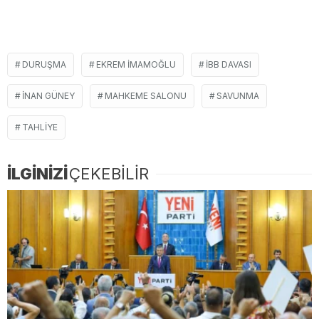
DURUŞMA
EKREM IMAMOĞLU
IBB DAVASI
INAN GÜNEY
MAHKEME SALONU
SAVUNMA
TAHLIYE
İLGİNİZİ
ÇEKEBİLİR