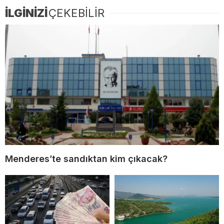
İLGİNİZİ
ÇEKEBİLİR
Menderes’te sandıktan kim çıkacak?