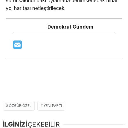
Kurul salonundaki oylamada benimsenecek nihai
yol haritası netleştirilecek.
Demokrat Gündem
ÖZGÜR ÖZEL
YENI PARTI
İLGİNİZİ
ÇEKEBİLİR