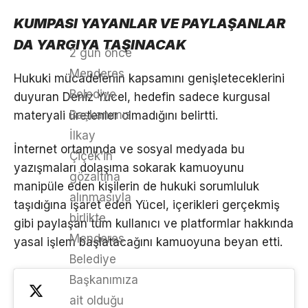
KUMPASI YAYANLAR VE PAYLAŞANLAR
DA YARGIYA TAŞINACAK
2 gün önce
Menderes
Hukuki mücadelenin kapsamını genişleteceklerini
Belediye
duyuran Deniz Yücel, hedefin sadece kurgusal
Başkanımız
materyali üretenler olmadığını belirtti.
İlkay
İnternet ortamında ve sosyal medyada bu
Çiçek’in
yazışmaları dolaşıma sokarak kamuoyunu
gözaltına
manipüle eden kişilerin de hukuki sorumluluk
alınmasıyla
taşıdığına işaret eden Yücel, içerikleri gerçekmiş
birlikte
gibi paylaşan tüm kullanıcı ve platformlar hakkında
Menderes
yasal işlem başlatacağını kamuoyuna beyan etti.
Belediye
Başkanımıza
ait olduğu