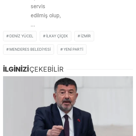
servis
edilmiş olup,
…
DENIZ YÜCEL
ILKAY ÇIÇEK
IZMIR
MENDERES BELEDIYESI
YENİ PARTI
İLGİNİZİ
ÇEKEBİLİR