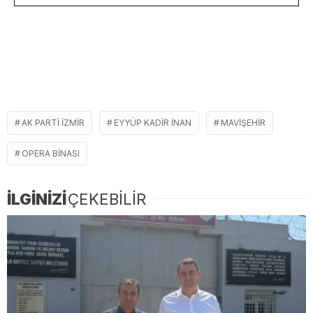
AK PARTI IZMIR
EYYÜP KADIR INAN
MAVIŞEHIR
OPERA BINASI
İLGİNİZİ
ÇEKEBİLİR