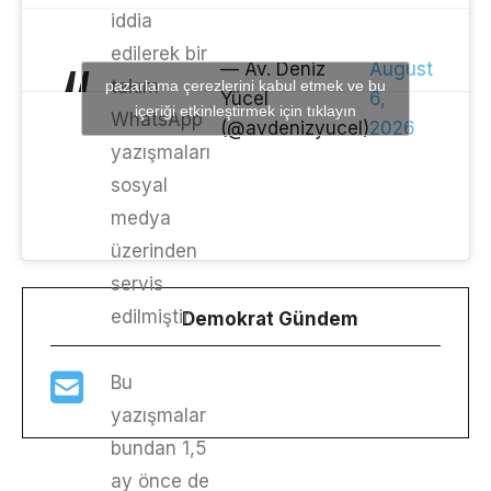
iddia
edilerek bir
— Av. Deniz
August
takım
pazarlama çerezlerini kabul etmek ve bu
Yücel
6,
içeriği etkinleştirmek için tıklayın
WhatsApp
(@avdenizyucel)
2026
yazışmaları
sosyal
medya
üzerinden
servis
edilmiştir.
Demokrat Gündem
Bu
yazışmalar
bundan 1,5
ay önce de