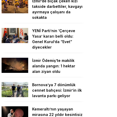
İzmir’de bıçak çeken kızı
takside darbettiler, kavgayı
ayırmaya çalışanı da
sokakta
YENİ Parti’nin ‘Çerçeve
Yasa’ kararı belli oldu:
Genel Kurul’da “Evet”
diyecekler
İzmir Ödemiş’te makilik
alanda yangın: 1 hektar
alan ziyan oldu
Bornova’ya 7 dönümlük
cennet bahçesi: İzmir’in ilk
lavanta parkı geliyor
Kemeraltı’nın yaşayan
mirasına 22 yıldır kesintisiz