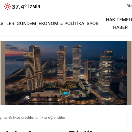
37.4
°
Biz
İZMIR
HAK TEMEL
STLER
GÜNDEM
EKONOMI
POLITIKA
SPOR
HABER
şma: Birlikte ürettiler birlikte eğlendiler