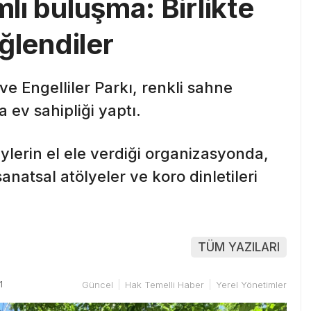
mlı buluşma: Birlikte
eğlendiler
 ve Engelliler Parkı, renkli sahne
 ev sahipliği yaptı.
ylerin el ele verdiği organizasyonda,
anatsal atölyeler ve koro dinletileri
TÜM YAZILARI
1
Güncel
Hak Temelli Haber
Yerel Yönetimler