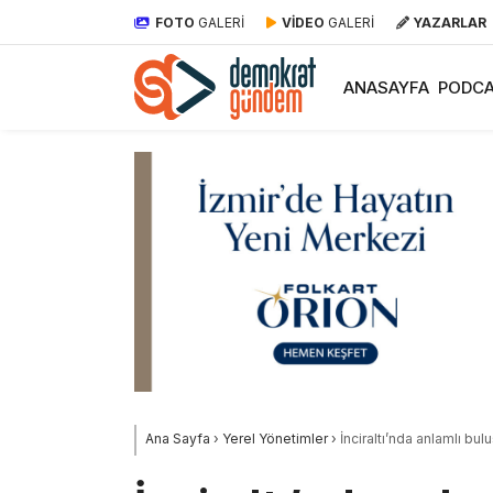
FOTO
GALERİ
VİDEO
GALERİ
YAZARLAR
ANASAYFA
PODCA
Ana Sayfa
›
Yerel Yönetimler
›
İnciraltı’nda anlamlı bulu