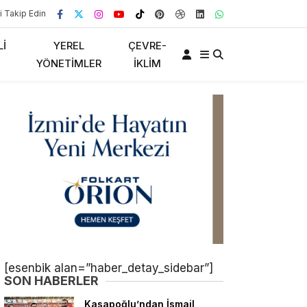
i Takip Edin
LI
YEREL
ÇEVRE-
YÖNETIMLER
İKLIM
[esenbik alan=”haber_detay_sidebar”]
SON HABERLER
Kasapoğlu’ndan İsmail