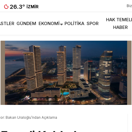
26.3
°
Biz
İZMIR
HAK TEMEL
STLER
GÜNDEM
EKONOMI
POLITIKA
SPOR
HABER
ıyor: Bakan Uraloğlu’ndan Açıklama