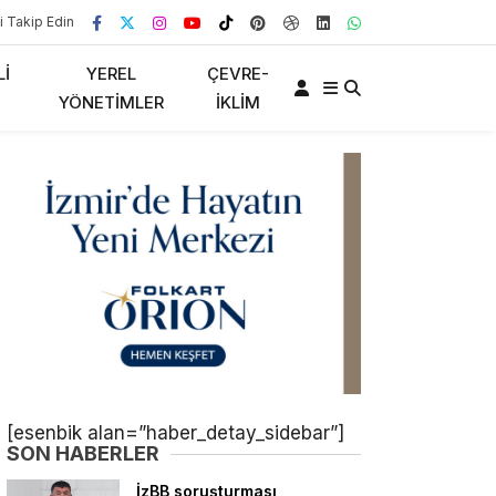
i Takip Edin
LI
YEREL
ÇEVRE-
YÖNETIMLER
İKLIM
[esenbik alan=”haber_detay_sidebar”]
SON HABERLER
İzBB soruşturması