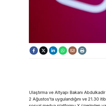
Ulaştırma ve Altyapı Bakanı Abdulkadir U
2 Ağustos’ta uygulandığını ve 21.30 itib
sosyal medya platformu X üzerinden yap