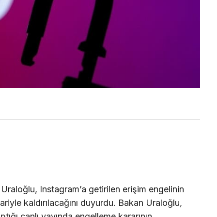
raloğlu, Instagram’a getirilen erişim engelinin
ariyle kaldırılacağını duyurdu. Bakan Uraloğlu,
tığı canlı yayında engelleme kararının