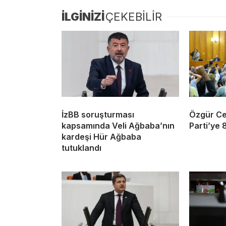
İLGİNİZİ
ÇEKEBİLİR
İzBB soruşturması
Özgür Cey
kapsamında Veli Ağbaba’nın
Parti’ye 
kardeşi Hür Ağbaba
tutuklandı