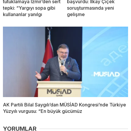
tutuklamaya İzmir’den sert
başvurdu: İlkay Çiçek
tepki: “Yargıyı sopa gibi
soruşturmasında yeni
kullananlar yanılgı
gelişme
AK Partili Bilal Saygılı’dan MÜSİAD Kongresi’nde Türkiye
Yüzyılı vurgusu: “En büyük gücümüz
YORUMLAR