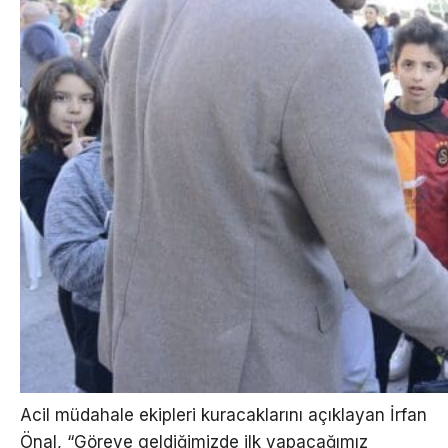
Acil müdahale ekipleri kuracaklarını açıklayan İrfan
Önal, “Göreve geldiğimizde ilk yapacağımız