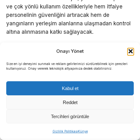
ve çok yönlü kullanım özellikleriyle hem itfaiye
personelinin güvenliğini artıracak hem de
yangınların yerleşim alanlarına ulaşmadan kontrol
altına alınmasına katkı sağlayacak.
Proje kapsamında ilk etapta 10 arazi tipi arazöz
Onayı Yönet
teslim alınırken, filoya 2 insansız yangın söndürme
robotu ile çok sayıda özel amaçlı itfaiye aracı da
Size en iyi deneyimi sunmak ve reklam gelirlerimizi sürdürebilmek için çerezleri
kullanıyoruz. Onay vererek teknolojik altyapımıza destek olabilirsiniz.
kazandırılacak.
Kabul et
Reddet
Tercihleri görüntüle
Gizlilik Politikası
Künye