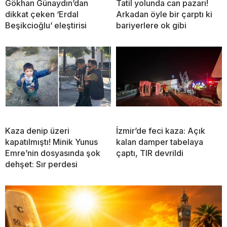
Gökhan Günaydın’dan
Tatil yolunda can pazarı!
dikkat çeken ‘Erdal
Arkadan öyle bir çarptı ki
Beşikcioğlu’ eleştirisi
bariyerlere ok gibi
Kaza denip üzeri
İzmir’de feci kaza: Açık
kapatılmıştı! Minik Yunus
kalan damper tabelaya
Emre’nin dosyasında şok
çaptı, TIR devrildi
dehşet: Sır perdesi