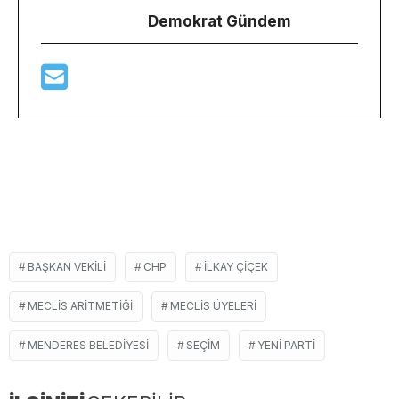
Demokrat Gündem
BAŞKAN VEKILI
CHP
ILKAY ÇIÇEK
MECLIS ARITMETIĞI
MECLIS ÜYELERI
MENDERES BELEDIYESI
SEÇIM
YENI PARTI