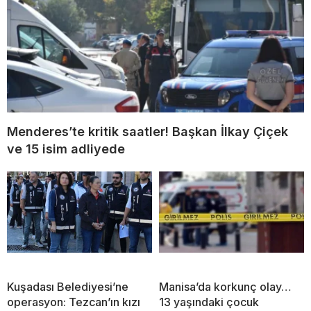
Menderes’te kritik saatler! Başkan İlkay Çiçek
ve 15 isim adliyede
Kuşadası Belediyesi’ne
Manisa’da korkunç olay…
operasyon: Tezcan’ın kızı
13 yaşındaki çocuk