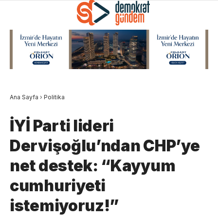
Ana Sayfa
›
Politika
İYİ Parti lideri
Dervişoğlu’ndan CHP’ye
net destek: “Kayyum
cumhuriyeti
istemiyoruz!”