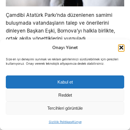
Çamdibi Atatürk Parkı’nda düzenlenen samimi
buluşmada vatandaşların talep ve önerilerini
dinleyen Başkan Eşki, Bornova’yı halkla birlikte,
ortak akılla yönettiklerini vurguladı.
Onayı Yönet
Bornova Belediye Başkanı Ömer Eşki, katılımcı
Size en iyi deneyimi sunmak ve reklam gelirlerimizi sürdürebilmek için çerezleri
yönetim anlayışı doğrultusunda sürdürdüğü alan
kullanıyoruz. Onay vererek teknolojik altyapımıza destek olabilirsiniz.
gezilerine Çamdibi Bölgesi ile devam etti. Akşam
saatlerinde gerçekleşen ziyarette Başkan Eşki,
Kabul et
mahalle sakinleriyle bir araya gelerek
Bornovalıların talep, öneri ve sorunlarını ilk ağızdan
Reddet
dinledi.
Tercihleri görüntüle
Sıradaki Haber
Gizlilik Politikası
Künye
Buca’nın tarihi “Hazine Avı” ile canlanıyor: Bulmacayı çözen hediyeyi kapacak