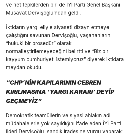
ve net tepkilerden biri de İYİ Parti Genel Başkanı
Müsavat Dervişoğlu’ndan geldi.
İktidarın yargı eliyle siyaseti dizayn etmeye
çalıştığını savunan Dervişoğlu, yaşananların
“hukuki bir prosedür” olarak
normalleştirilemeyeceğini belirtti ve “Biz bir
kayyum cumhuriyeti istemiyoruz” diyerek iktidara
meydan okudu.
“CHP’NİN KAPILARININ CEBREN
KIRILMASINA ‘YARGI KARARI’ DEYİP
GEÇMEYİZ”
Demokratik teamüllerin ve siyasi ahlakın adli
müdahalelerle yok sayıldığını ifade eden İYİ Parti
lideri Dervişoğlu, sandık iradesine vurgu yaparak;