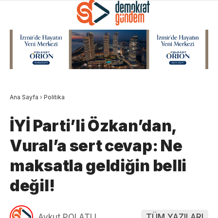
Ana Sayfa
›
Politika
İYİ Parti’li Özkan’dan,
Vural’a sert cevap: Ne
maksatla geldiğin belli
değil!
Aykut POLATLI
TÜM YAZILARI