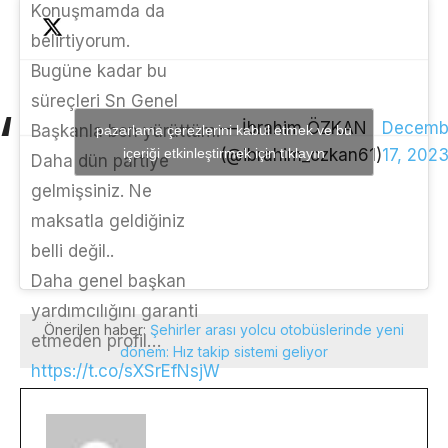
Konuşmamda da
belirtiyorum.
Bugüne kadar bu
süreçleri Sn Genel
— İbrahim ÖZKAN
Decemb
Başkanla ben yürüttüm.
pazarlama çerezlerini kabul etmek ve bu
içeriği etkinleştirmek için tıklayın
(@ibrahim_ozkan61)
17, 202
Daha dün partiye
gelmişsiniz. Ne
maksatla geldiğiniz
belli değil..
Daha genel başkan
yardımcılığını garanti
Önerilen haber:
Şehirler arası yolcu otobüslerinde yeni
etmeden profil…
dönem: Hız takip sistemi geliyor
https://t.co/sXSrEfNsjW