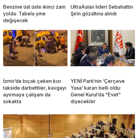
Benzine üst üste ikinci zam
UltraAslan lideri Sebahattin
yolda: Tabela yine
Şirin gözaltına alındı
değişecek
İzmir’de bıçak çeken kızı
YENİ Parti’nin ‘Çerçeve
takside darbettiler, kavgayı
Yasa’ kararı belli oldu:
ayırmaya çalışanı da
Genel Kurul’da “Evet”
sokakta
diyecekler