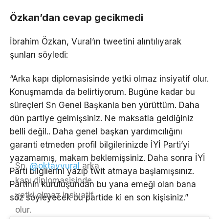
Özkan’dan cevap gecikmedi
İbrahim Özkan, Vural’ın tweetini alıntılıyarak
şunları söyledi:
“Arka kapı diplomasisinde yetki olmaz insiyatif olur.
Konuşmamda da belirtiyorum. Bugüne kadar bu
süreçleri Sn Genel Başkanla ben yürüttüm. Daha
dün partiye gelmişsiniz. Ne maksatla geldiğiniz
belli değil.. Daha genel başkan yardımcılığını
garanti etmeden profil bilgilerinizde İYİ Parti’yi
yazamamış, makam beklemişsiniz. Daha sonra İYİ
Sn.
@oktayvural
arka
Parti bilgilerini yazıp twit atmaya başlamışsınız.
kapı diplomasisinde
Partinin kuruluşundan bu yana emeği olan bana
yetki olmaz insiyatif
söz söyleyecek bu partide ki en son kişisiniz.”
olur.