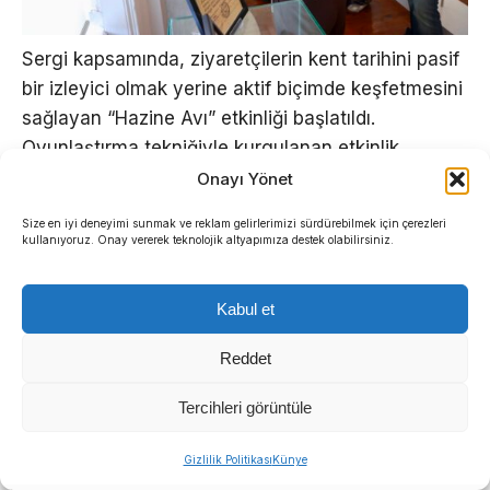
Sergi kapsamında, ziyaretçilerin kent tarihini pasif
bir izleyici olmak yerine aktif biçimde keşfetmesini
sağlayan “Hazine Avı” etkinliği başlatıldı.
Oyunlaştırma tekniğiyle kurgulanan etkinlik,
“Sergimizdeki bazı tarihi objeler sizinle konuşmak
Onayı Yönet
istiyor. Onları tanıyabilir misiniz?” çağrısıyla
Size en iyi deneyimi sunmak ve reklam gelirlerimizi sürdürebilmek için çerezleri
ziyaretçileri interaktif bir serüvene davet ediyor.
kullanıyoruz. Onay vererek teknolojik altyapımıza destek olabilirsiniz.
Kabul et
Reddet
Tercihleri görüntüle
Sıradaki Haber
Gizlilik Politikası
Künye
Manda ve Bostanlı dereleri temizlendi: Ekipler gece-gündüz çalıştı