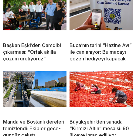
Başkan Eşki’den Çamdibi
Buca’nın tarihi “Hazine Avı”
çıkarması: “Ortak akılla
ile canlanıyor: Bulmacayı
çözüm üretiyoruz”
çözen hediyeyi kapacak
Manda ve Bostanlı dereleri
Büyükşehir’den sahada
temizlendi: Ekipler gece-
“Kırmızı Altın” mesaisi: 90
gündüz çalıştı
ülkeye ihraç ediliyor