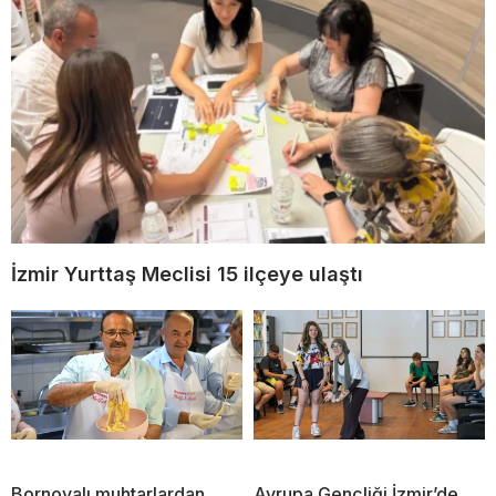
İzmir Yurttaş Meclisi 15 ilçeye ulaştı
Bornovalı muhtarlardan
Avrupa Gençliği İzmir’de