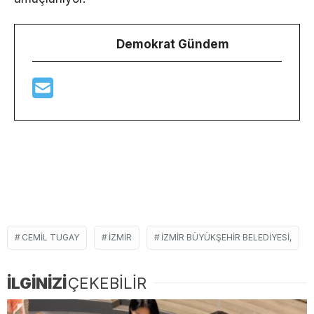
Demokrat Gündem
CEMIL TUGAY
İZMIR
İZMIR BÜYÜKŞEHIR BELEDIYESI,
İLGİNİZİ
ÇEKEBİLİR