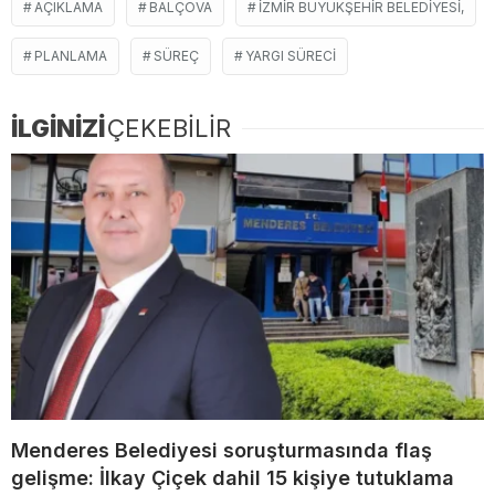
AÇIKLAMA
BALÇOVA
İZMIR BÜYÜKŞEHIR BELEDIYESI,
PLANLAMA
SÜREÇ
YARGI SÜRECI
İLGİNİZİ
ÇEKEBİLİR
Menderes Belediyesi soruşturmasında flaş
gelişme: İlkay Çiçek dahil 15 kişiye tutuklama