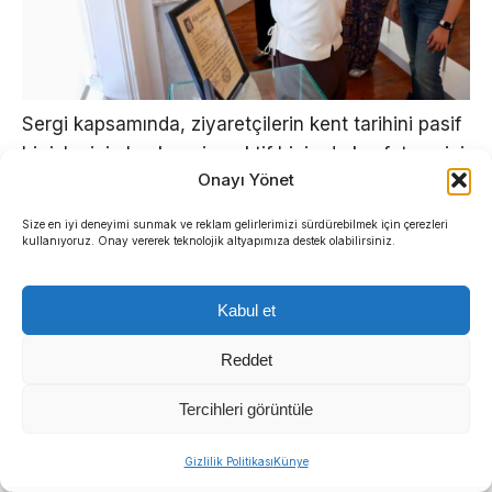
Sergi kapsamında, ziyaretçilerin kent tarihini pasif
bir izleyici olmak yerine aktif biçimde keşfetmesini
Onayı Yönet
sağlayan “Hazine Avı” etkinliği başlatıldı.
Oyunlaştırma tekniğiyle kurgulanan etkinlik,
Size en iyi deneyimi sunmak ve reklam gelirlerimizi sürdürebilmek için çerezleri
“Sergimizdeki bazı tarihi objeler sizinle konuşmak
kullanıyoruz. Onay vererek teknolojik altyapımıza destek olabilirsiniz.
istiyor. Onları tanıyabilir misiniz?” çağrısıyla
ziyaretçileri interaktif bir serüvene davet ediyor.
Kabul et
Reddet
Tercihleri görüntüle
Sıradaki Haber
Gizlilik Politikası
Künye
Manda ve Bostanlı dereleri temizlendi: Ekipler gece-gündüz çalıştı