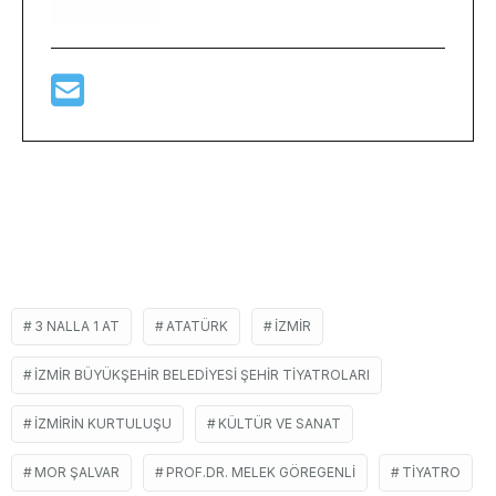
3 NALLA 1 AT
ATATÜRK
İZMIR
İZMIR BÜYÜKŞEHIR BELEDIYESI ŞEHIR TIYATROLARI
IZMIRIN KURTULUŞU
KÜLTÜR VE SANAT
MOR ŞALVAR
PROF.DR. MELEK GÖREGENLI
TIYATRO