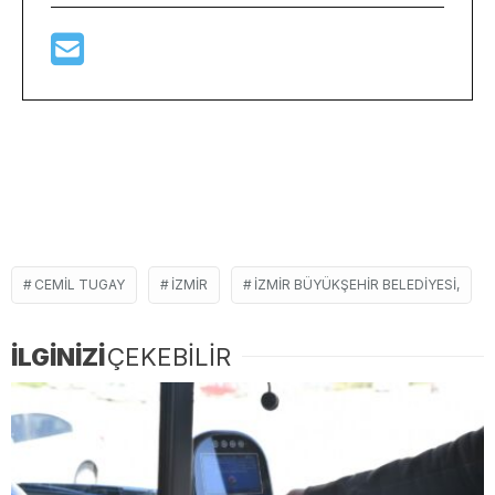
CEMIL TUGAY
İZMIR
İZMIR BÜYÜKŞEHIR BELEDIYESI,
İLGİNİZİ
ÇEKEBİLİR