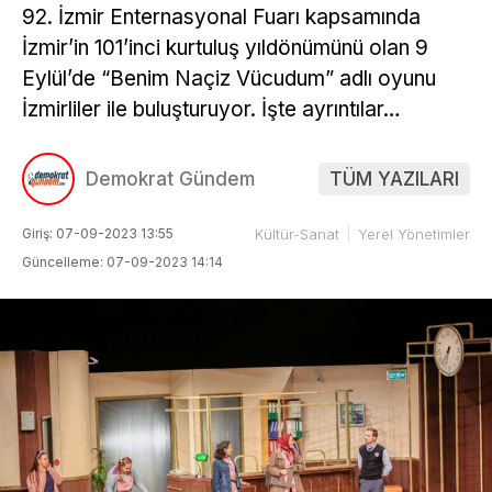
92. İzmir Enternasyonal Fuarı kapsamında
İzmir’in 101’inci kurtuluş yıldönümünü olan 9
Eylül’de “Benim Naçiz Vücudum” adlı oyunu
İzmirliler ile buluşturuyor. İşte ayrıntılar…
Demokrat Gündem
TÜM YAZILARI
Giriş: 07-09-2023 13:55
Kültür-Sanat
Yerel Yönetimler
Güncelleme: 07-09-2023 14:14