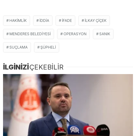
HAKIMLIK
IDDIA
IFADE
ILKAY ÇIÇEK
MENDERES BELEDIYESI
OPERASYON
SANIK
SUÇLAMA
ŞÜPHELI
İLGİNİZİ
ÇEKEBİLİR