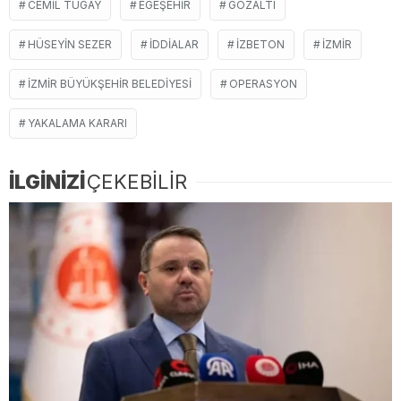
CEMIL TUGAY
EGEŞEHIR
GÖZALTI
HÜSEYIN SEZER
IDDIALAR
IZBETON
İZMIR
İZMIR BÜYÜKŞEHIR BELEDIYESI
OPERASYON
YAKALAMA KARARI
İLGİNİZİ
ÇEKEBİLİR