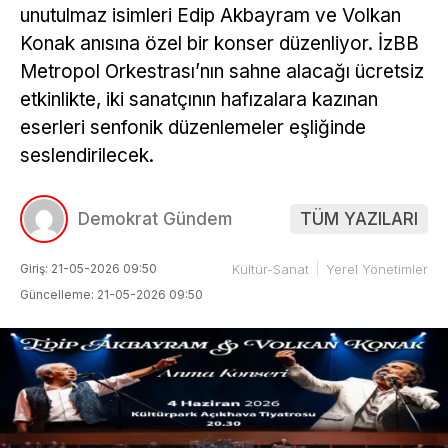
unutulmaz isimleri Edip Akbayram ve Volkan
Konak anısına özel bir konser düzenliyor. İzBB
Metropol Orkestrası’nın sahne alacağı ücretsiz
etkinlikte, iki sanatçının hafızalara kazınan
eserleri senfonik düzenlemeler eşliğinde
seslendirilecek.
Demokrat Gündem
TÜM YAZILARI
Giriş: 21-05-2026 09:50
Kültür-Sanat
Yerel Yönetimler
Güncelleme: 21-05-2026 09:50