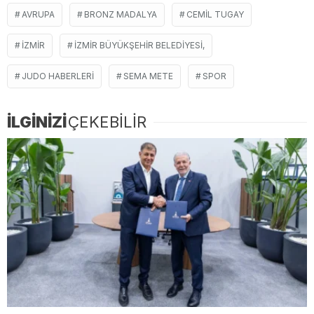
AVRUPA
BRONZ MADALYA
CEMIL TUGAY
İZMIR
İZMIR BÜYÜKŞEHIR BELEDIYESI,
JUDO HABERLERI
SEMA METE
SPOR
İLGİNİZİ
ÇEKEBİLİR