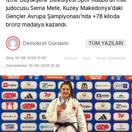
judocusu Sema Mete, Kuzey Makedonya’daki
Gençler Avrupa Şampiyonası’nda +78 kiloda
bronz madalya kazandı.
Demokrat Gündem
TÜM YAZILARI
Giriş: 10-08-2026 10:35
Güncel
Spor
Yerel Yönetimler
Güncelleme: 10-08-2026 10:35