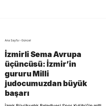
Ana Sayfa
›
Güncel
İzmirli Sema Avrupa
üçüncüsü: İzmir’in
gururu Milli
judocumuzdan büyük
başarı
İzmir Büyükşehir Belediyesi Spor Kulübü’ün milli