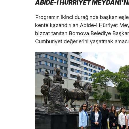
ABİDE-İ HÜRRİYET MEYDANI’N
Programın ikinci durağında başkan eşler
kente kazandırılan Abide-i Hürriyet Mey
bizzat tanıtan Bornova Belediye Başkan
Cumhuriyet değerlerini yaşatmak amacıyl