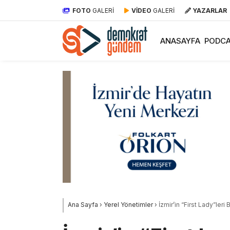
FOTO
GALERİ
VİDEO
GALERİ
YAZARLAR
ANASAYFA
PODCA
Ana Sayfa
›
Yerel Yönetimler
›
İzmir’in “First Lady”leri