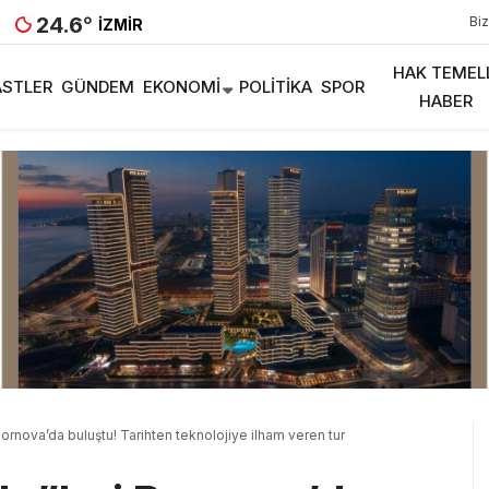
24.6
°
Biz
İZMIR
HAK TEMEL
STLER
GÜNDEM
EKONOMI
POLITIKA
SPOR
HABER
 Bornova’da buluştu! Tarihten teknolojiye ilham veren tur