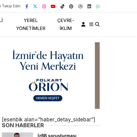
i Takip Edin
LI
YEREL
ÇEVRE-
YÖNETIMLER
İKLIM
[esenbik alan=”haber_detay_sidebar”]
SON HABERLER
İzBB soruşturması