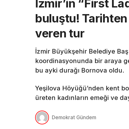
İzmir’in “First L
buluştu! Tarihten
veren tur
İzmir Büyükşehir Belediye Baş
koordinasyonunda bir araya ge
bu ayki durağı Bornova oldu.
Yeşilova Höyüğü’nden kent bo
üreten kadınların emeği ve d
Demokrat Gündem