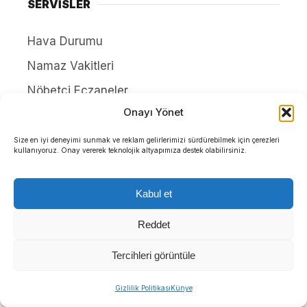
SERVİSLER
Hava Durumu
Namaz Vakitleri
Nöbetçi Eczaneler
Onayı Yönet
Puan Durumları
Yayınlar
Size en iyi deneyimi sunmak ve reklam gelirlerimizi sürdürebilmek için çerezleri
kullanıyoruz. Onay vererek teknolojik altyapımıza destek olabilirsiniz.
HAKKIMIZDA
Kabul et
İletişim
Reddet
Künye
Yazarlar
Tercihleri görüntüle
Gizlilik Politikası
Gizlilik Politikası
Künye