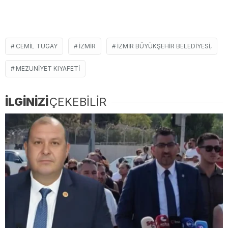
CEMIL TUGAY
İZMIR
İZMIR BÜYÜKŞEHIR BELEDIYESI,
MEZUNIYET KIYAFETI
İLGİNİZİ
ÇEKEBİLİR