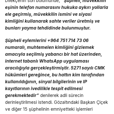
Dilekçenin son bölümünde,
“Şüpheli, müvekkilin
eşinin telefon numarasını hukuka aykırı yollarla
ele geçirmiş, müvekkilin ismini ve siyasi
kimliğini kullanarak sahte veriler üretmiş ve
bunları yayma tehdidinde bulunmuştur.
Şüpheli eylemlerini +964 751 714 73 06
numaralı, muhtemelen kimliğini gizlemek
amacıyla seçilmiş yabancı bir hat üzerinden,
internet tabanlı WhatsApp uygulaması
aracılığıyla gerçekleştirmiştir. 5271 sayılı CMK
hükümleri gereğince, bu hattın kim tarafından
kullanıldığının, sinyal bilgilerinin ve IP
kayıtlarının ivedilikle tespit edilmesi
gerekmektedir”
denilerek adli sürecin
derinleştirilmesi istendi. Gözaltındaki Başkan Çiçek
ve diğer 15 şüphelinin emniyetteki işlemleri