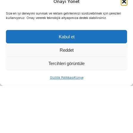
Onayı Yönet
Size en iyi deneyimi sunmak ve reklam gelirlerimizi sürdürebilmek için çerezleri
kullanıyoruz. Onay vererek teknolojik altyapımıza destek olabilirsiniz.
Kabul et
Reddet
Tercihleri görüntüle
Gizlilik Politikası
Künye
İzmir Büyükşehir Belediyesi İZSU Genel
Müdürlüğü, 2026’nın ilk altı ayında 30 ilçede
toplam 4,6 milyar liralık yatırımla içme suyu, atık
su, yağmur suyu ve çevre alanlarında yüzlerce