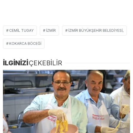
CEMIL TUGAY
İZMIR
İZMIR BÜYÜKŞEHIR BELEDIYESI,
KOKARCA BÖCEĞI
İLGİNİZİ
ÇEKEBİLİR