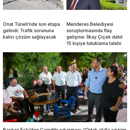
Onat Tüneli’nde son etapa
Menderes Belediyesi
gelindi: Trafik sorununa
soruşturmasında flaş
kalıcı çözüm sağlayacak
gelişme: İlkay Çiçek dahil
15 kişiye tutuklama talebi
Başkan Eşki’den Çamdibi çıkarması: “Ortak akılla çözüm