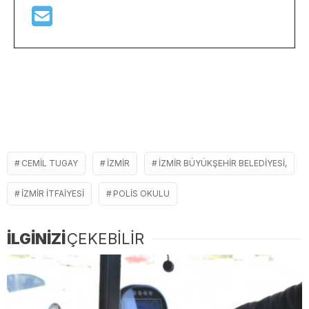
CEMIL TUGAY
İZMIR
İZMIR BÜYÜKŞEHIR BELEDIYESI,
IZMIR ITFAIYESI
POLIS OKULU
İLGİNİZİ
ÇEKEBİLİR