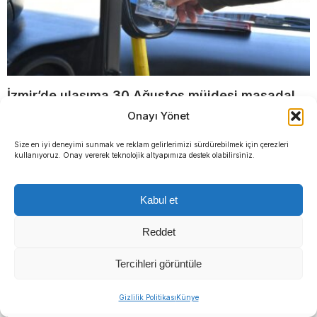
İzmir’de ulaşıma 30 Ağustos müjdesi masada!
Yüzde 50 indirim geliyor: Bazı hatlar
Onayı Yönet
Size en iyi deneyimi sunmak ve reklam gelirlerimizi sürdürebilmek için çerezleri
kullanıyoruz. Onay vererek teknolojik altyapımıza destek olabilirsiniz.
Kabul et
Reddet
Başkan Tugay’dan flaş
Tek bir operasyonda
Tercihleri görüntüle
WhatsApp hamlesi: Ortak
yakalandılar: 104 aranan
iletişim grubundan ayrıldı
kişi sokaktaymış!
Sıradaki Haber
Gizlilik Politikası
Künye
Manda ve Bostanlı dereleri temizlendi: Ekipler gece-gündüz çalıştı