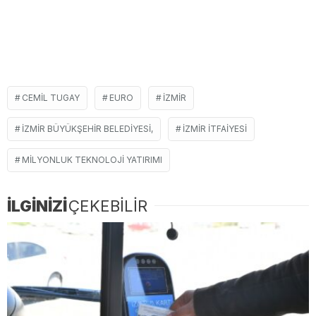
CEMIL TUGAY
EURO
İZMIR
İZMIR BÜYÜKŞEHIR BELEDIYESI,
IZMIR ITFAIYESI
MILYONLUK TEKNOLOJI YATIRIMI
İLGİNİZİ
ÇEKEBİLİR