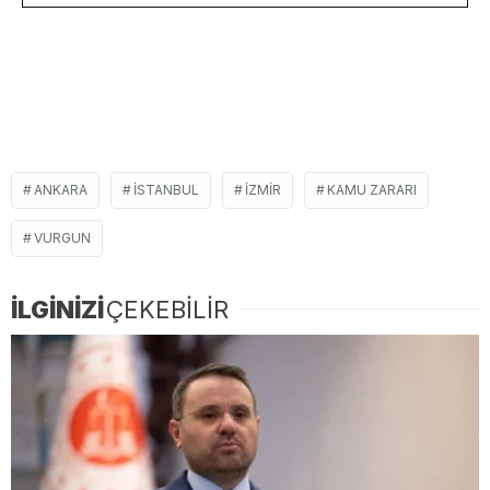
ANKARA
ISTANBUL
IZMIR
KAMU ZARARI
VURGUN
İLGİNİZİ
ÇEKEBİLİR