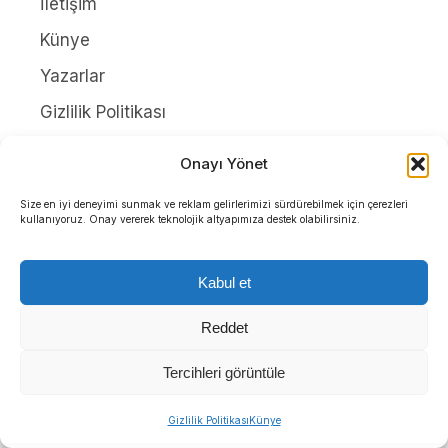
İletişim
Künye
Yazarlar
Gizlilik Politikası
Onayı Yönet
Tüm Hakları Saklıdır. |
WordPress Haber Teması
Size en iyi deneyimi sunmak ve reklam gelirlerimizi sürdürebilmek için çerezleri
kullanıyoruz. Onay vererek teknolojik altyapımıza destek olabilirsiniz.
Kabul et
Reddet
Tercihleri görüntüle
Gizlilik Politikası
Künye