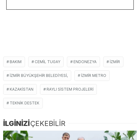
BAKIM
CEMIL TUGAY
ENDONEZYA
İZMIR
İZMIR BÜYÜKŞEHIR BELEDIYESI,
IZMIR METRO
KAZAKISTAN
RAYLI SISTEM PROJELERI
TEKNIK DESTEK
İLGİNİZİ
ÇEKEBİLİR