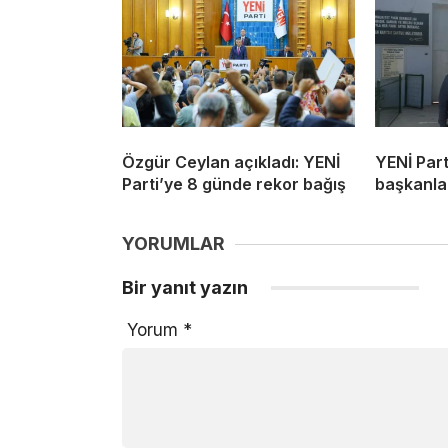
Özgür Ceylan açıkladı: YENİ
YENİ Part
Parti’ye 8 günde rekor bağış
başkanlar
YORUMLAR
Bir yanıt yazın
Yorum
*