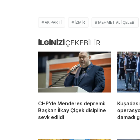
AK PARTI
IZMIR
MEHMET ALI ÇELEBI
İLGİNİZİ
ÇEKEBİLİR
CHP’de Menderes depremi:
Kuşadası
Başkan İlkay Çiçek disipline
operasyon
sevk edildi
damadı g