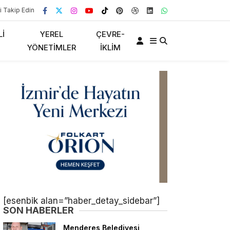
i Takip Edin
LI
YEREL
ÇEVRE-
YÖNETIMLER
İKLIM
[esenbik alan=”haber_detay_sidebar”]
SON HABERLER
Menderes Belediyesi