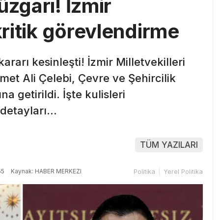
üzgarı! İzmir
 kritik görevlendirme
rarı kesinleşti! İzmir Milletvekilleri
t Ali Çelebi, Çevre ve Şehircilik
a getirildi. İşte kulisleri
 detayları…
TÜM YAZILARI
55
Kaynak: HABER MERKEZI
Politika
Yerel Politika