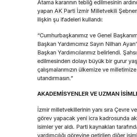
Atama kararının tebliğ edilmesinin ard
yapan AK Parti İzmir Milletvekili Şebne
ilişkin şu ifadeleri kullandı:
“Cumhurbaşkanımız ve Genel Başkanımı
Başkan Yardımcımız Sayın Nilhan Ayan’ın 
Başkan Yardımcılarımız belirlendi. Şah
edilmesinden dolayı büyük bir gurur yaş
çalışmalarımızın ülkemize ve milletimize
utandırmasın.”
AKADEMİSYENLER VE UZMAN İSİML
İzmir milletvekillerinin yanı sıra Çevre v
görev yapacak yeni icra kadrosunda ak
isimler yer aldı. Parti kaynakları tarafı
yardımcılığı görevine getirilen diğer isim