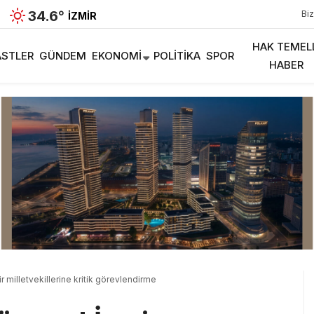
34.6
°
Biz
İZMIR
HAK TEMEL
STLER
GÜNDEM
EKONOMI
POLITIKA
SPOR
HABER
ir milletvekillerine kritik görevlendirme