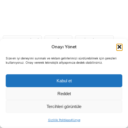
BUCA BELEDIYESI
HAZINE AVI
HÜSEYIN BENZER
Onayı Yönet
KENT BELLEĞI SERGISI
KITAP
OYUN
Size en iyi deneyimi sunmak ve reklam gelirlerimizi sürdürebilmek için çerezleri
kullanıyoruz. Onay vererek teknolojik altyapımıza destek olabilirsiniz.
ZIYARETÇI
Kabul et
İLGİNİZİ
ÇEKEBİLİR
Reddet
Tercihleri görüntüle
Sıradaki Haber
Gizlilik Politikası
Künye
Manda ve Bostanlı dereleri temizlendi: Ekipler gece-gündüz çalıştı