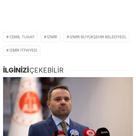
CEMIL TUGAY
İZMIR
İZMIR BÜYÜKŞEHIR BELEDIYESI,
İZMIR İTFAIYESI
İLGİNİZİ
ÇEKEBİLİR