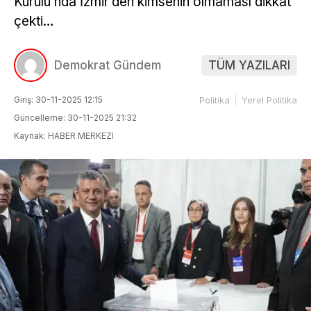
Kurulu’nda İzmir’den kimsenin olmaması dikkat
çekti…
Demokrat Gündem
TÜM YAZILARI
Giriş: 30-11-2025 12:15
Politika
Yerel Politika
Güncelleme: 30-11-2025 21:32
Kaynak: HABER MERKEZI