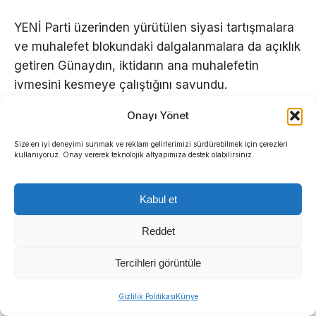
YENİ Parti üzerinden yürütülen siyasi tartışmalara
ve muhalefet blokundaki dalgalanmalara da açıklık
getiren Günaydın, iktidarın ana muhalefetin
ivmesini kesmeye çalıştığını savundu.
Onayı Yönet
Parti üzerindeki baskıların stratejik bir hamle
olduğunu belirten Günaydın,
“Dolayısıyla YENİ
Size en iyi deneyimi sunmak ve reklam gelirlerimizi sürdürebilmek için çerezleri
Parti’ye yüklenerek, orayı dağıtarak CHP’den bu
kullanıyoruz. Onay vererek teknolojik altyapımıza destek olabilirsiniz.
yana yükselen ivmemizi kırarak, ana muhalefeti
polarize eden ve çalıştırmayan, dağıtan ve
Kabul et
dağıtmaya gayret eden her hareket aslında
Reddet
Türkiye’nin geleceğini teslim almaya çalışıyor”
diyerek konuşmasını tamamladı.
Tercihleri görüntüle
Sıradaki Haber
Demokrat Gündem
Gizlilik Politikası
Künye
Menderes Belediyesi’nde başkanvekili kim olacak?