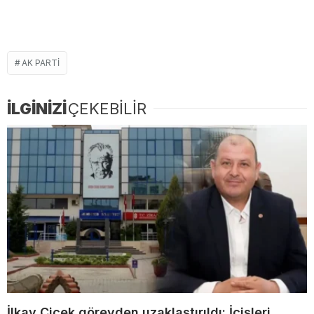
AK PARTI
İLGİNİZİ
ÇEKEBİLİR
İlkay Çiçek görevden uzaklaştırıldı: İçişleri