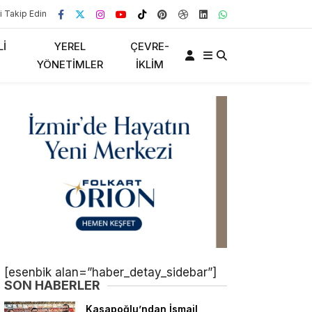
i Takip Edin
LI
YEREL
ÇEVRE-
YÖNETIMLER
İKLIM
[esenbik alan=”haber_detay_sidebar”]
SON HABERLER
Kasapoğlu’ndan İsmail