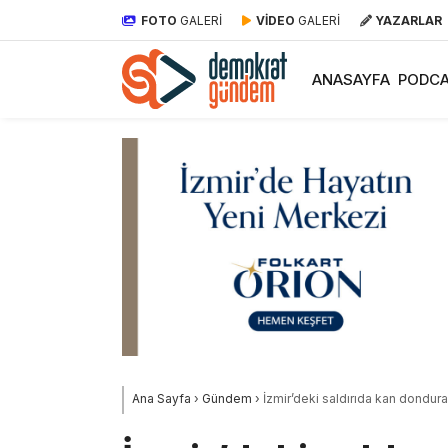
FOTO
GALERİ
VİDEO
GALERİ
YAZARLAR
ANASAYFA
PODCA
Ana Sayfa
›
Gündem
›
İzmir’deki saldırıda kan dondu