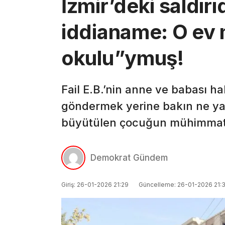
İzmir’deki saldır
iddianame: O ev 
okulu”ymuş!
Fail E.B.’nin anne ve babası ha
göndermek yerine bakın ne ya
büyütülen çocuğun mühimmatla
Demokrat Gündem
Giriş: 26-01-2026 21:29
Güncelleme: 26-01-2026 21: