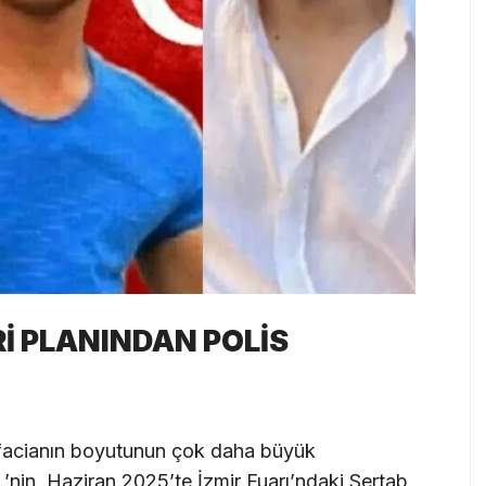
İ PLANINDAN POLİS
ise facianın boyutunun çok daha büyük
.’nin, Haziran 2025’te İzmir Fuarı’ndaki Sertab