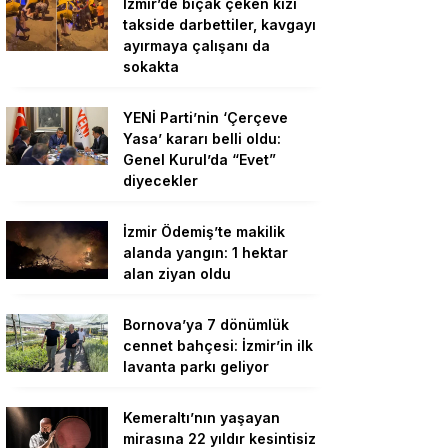
İzmir’de bıçak çeken kızı
takside darbettiler, kavgayı
ayırmaya çalışanı da
sokakta
YENİ Parti’nin ‘Çerçeve
Yasa’ kararı belli oldu:
Genel Kurul’da “Evet”
diyecekler
İzmir Ödemiş’te makilik
alanda yangın: 1 hektar
alan ziyan oldu
Bornova’ya 7 dönümlük
cennet bahçesi: İzmir’in ilk
lavanta parkı geliyor
Kemeraltı’nın yaşayan
mirasına 22 yıldır kesintisiz