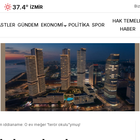
37.4
°
Biz
İZMIR
HAK TEMEL
STLER
GÜNDEM
EKONOMI
POLITIKA
SPOR
HABER
ran iddianame: O ev meğer “terör okulu”ymuş!