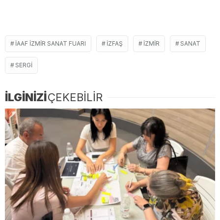
İAAF İZMIR SANAT FUARI
IZFAŞ
IZMIR
SANAT
SERGI
İLGİNİZİ
ÇEKEBİLİR