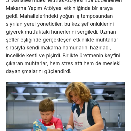
3 Mahallesi’ndeki MutfakAtölyesi’nde düzenlenen
Makarna Yapım Atölyesi etkinliğinde bir araya
geldi. Mahallelerindeki yoğun iş temposundan
sıyrılan yerel yöneticiler, bu kez şef önlüklerini
giyerek mutfaktaki hünerlerini sergiledi. Uzman
şefler eşliğinde gerçekleşen etkinlikte muhtarlar
sırasıyla kendi makarna hamurlarını hazırladı,
incelikle kesti ve pişirdi. Birlikte üretmenin keyfini
çıkaran muhtarlar, hem stres attı hem de mesleki
dayanışmalarını güçlendirdi.