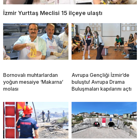
İzmir Yurttaş Meclisi 15 ilçeye ulaştı
Bornovalı muhtarlardan
Avrupa Gençliği İzmir’de
yoğun mesaiye ‘Makarna’
buluştu! Avrupa Drama
molası
Buluşmaları kapılarını açtı