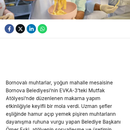
Bornovalı muhtarlar, yoğun mahalle mesaisine
Bornova Belediyesi’nin EVKA-3’teki Mutfak
Atölyesi’nde düzenlenen makarna yapım
etkinliğiyle keyifli bir mola verdi. Uzman şefler
eşliğinde hamur açıp yemek pişiren muhtarların
dayanışma ruhuna vurgu yapan Belediye Başkanı
Ömer Eşki, atölyenin sosyalleşme ve üretimin