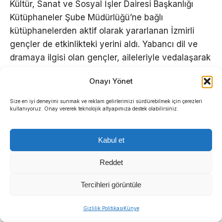
Kültür, Sanat ve Sosyal İşler Dairesi Başkanlığı
Kütüphaneler Şube Müdürlüğü’ne bağlı
kütüphanelerden aktif olarak yararlanan İzmirli
gençler de etkinlikteki yerini aldı. Yabancı dil ve
dramaya ilgisi olan gençler, aileleriyle vedalaşarak
etkinlik için yola çıktı.
Onayı Yönet
Size en iyi deneyimi sunmak ve reklam gelirlerimizi sürdürebilmek için çerezleri
kullanıyoruz. Onay vererek teknolojik altyapımıza destek olabilirsiniz.
Kabul et
Reddet
Tercihleri görüntüle
Sıradaki Haber
Gizlilik Politikası
Künye
İzmir İtfaiyesi’ne 13,5 milyon Euro’luk teknoloji yatırımı