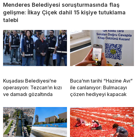
Menderes Belediyesi soruşturmasında flaş
gelişme: İlkay Çiçek dahil 15 kişiye tutuklama
talebi
Kuşadası Belediyesi’ne
Buca’nın tarihi “Hazine Avı”
operasyon: Tezcan’ın kızı
ile canlanıyor: Bulmacayı
ve damadı gözaltında
çözen hediyeyi kapacak