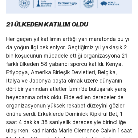
21 ÜLKEDEN KATILIM OLDU
Her geçen yıl katılımın arttığı yarı maratonda bu yıl
da yoğun ilgi bekleniyor. Geçtiğimiz yıl yaklaşık 2
bin koşucunun mücadele ettiği organizasyona 21
farklı ülkeden 58 yabancı sporcu katıldı. Kenya,
Etiyopya, Amerika Birleşik Devletleri, Belçika,
İtalya ve Japonya başta olmak üzere dünyanın
dört bir yanından atletler İzmir’de buluşarak yarış
heyecanına ortak oldu. Elde edilen dereceler de
organizasyonun yüksek rekabet düzeyini gözler
önüne serdi. Erkeklerde Dominick Kipkirui Bet, 1
saat 4 dakika 38 saniyelik derecesiyle birinciliğe
ulaşırken, kadınlarda Marie Clemence Calvin 1 saat