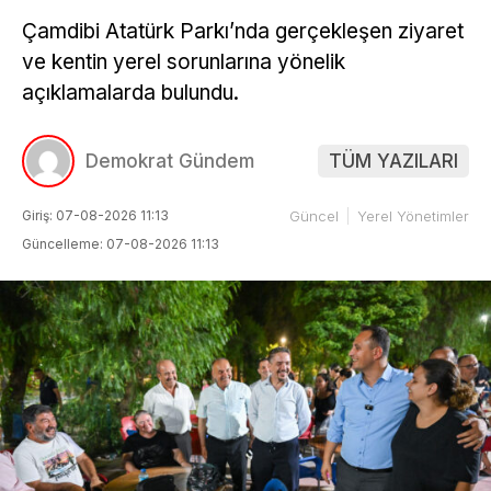
Çamdibi Atatürk Parkı’nda gerçekleşen ziyaret
ve kentin yerel sorunlarına yönelik
açıklamalarda bulundu.
Demokrat Gündem
TÜM YAZILARI
Giriş: 07-08-2026 11:13
Güncel
Yerel Yönetimler
Güncelleme: 07-08-2026 11:13