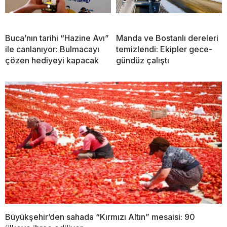
Buca’nın tarihi “Hazine Avı”
Manda ve Bostanlı dereleri
ile canlanıyor: Bulmacayı
temizlendi: Ekipler gece-
çözen hediyeyi kapacak
gündüz çalıştı
Büyükşehir’den sahada “Kırmızı Altın” mesaisi: 90