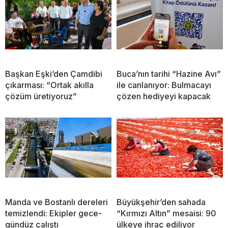
Başkan Eşki’den Çamdibi
Buca’nın tarihi “Hazine Avı”
çıkarması: “Ortak akılla
ile canlanıyor: Bulmacayı
çözüm üretiyoruz”
çözen hediyeyi kapacak
Manda ve Bostanlı dereleri
Büyükşehir’den sahada
temizlendi: Ekipler gece-
“Kırmızı Altın” mesaisi: 90
gündüz çalıştı
ülkeye ihraç ediliyor