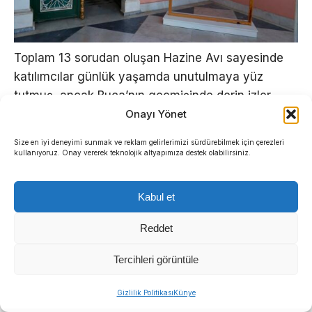
Toplam 13 sorudan oluşan Hazine Avı sayesinde
katılımcılar günlük yaşamda unutulmaya yüz
tutmuş, ancak Buca’nın geçmişinde derin izler
bırakmış objelerin hikayelerini ve işlevlerini
Onayı Yönet
yakından inceleme fırsatı buluyor. Sergi alanını
Size en iyi deneyimi sunmak ve reklam gelirlerimizi sürdürebilmek için çerezleri
keşif dolu bir oyun alanına dönüştüren çalışma,
kullanıyoruz. Onay vererek teknolojik altyapımıza destek olabilirsiniz.
her yaştan Bucalının yaşadığı ilçeye olan aidiyet
duygusunu da pekiştiriyor.
Kabul et
Reddet
Tercihleri görüntüle
Gizlilik Politikası
Künye