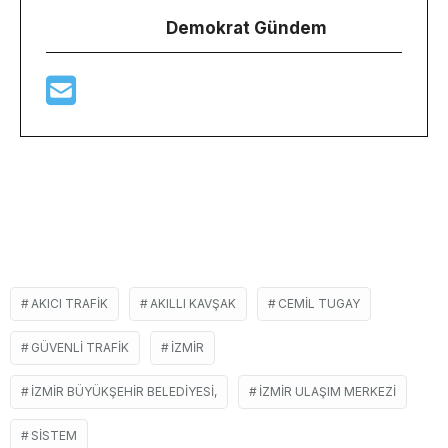
Demokrat Gündem
AKICI TRAFIK
AKILLI KAVŞAK
CEMIL TUGAY
GÜVENLI TRAFIK
İZMIR
İZMIR BÜYÜKŞEHIR BELEDIYESI,
IZMIR ULAŞIM MERKEZI
SISTEM